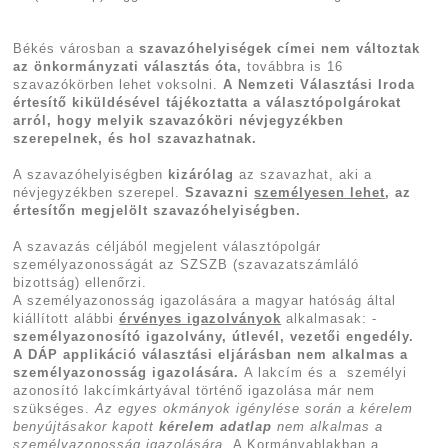
Békés városban a
szavazóhelyiségek címei nem változtak
az önkormányzati választás óta,
továbbra is 16
szavazókörben lehet voksolni.
A Nemzeti Választási Iroda
értesítő kiküldésével tájékoztatta a választópolgárokat
arról, hogy melyik szavazóköri névjegyzékben
szerepelnek, és hol szavazhatnak.
A szavazóhelyiségben
kizárólag
az szavazhat, aki a
névjegyzékben szerepel.
Szavazni
személyesen lehet
, az
értesítőn megjelölt szavazóhelyiségben.
A szavazás céljából megjelent választópolgár
személyazonosságát az SZSZB (szavazatszámláló
bizottság) ellenőrzi.
A személyazonosság igazolására a magyar hatóság által
kiállított alábbi
érvényes igazolványok
alkalmasak: -
személyazonosító igazolvány, útlevél, vezetői engedély.
A DÁP applikáció választási eljárásban nem alkalmas a
személyazonosság igazolására.
A lakcím és a személyi
azonosító lakcímkártyával történő igazolása már nem
szükséges.
Az egyes okmányok igénylése során a kérelem
benyújtásakor kapott
kérelem adatlap
nem alkalmas a
személyazonosság igazolására.
A Kormányablakban a