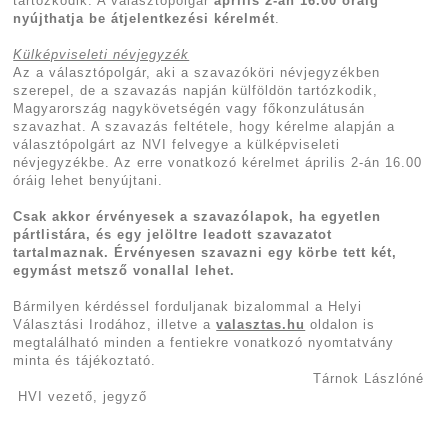
tartózkodik. A választópolgár
április 2-án 16.00 óráig
nyújthatja be átjelentkezési kérelmét
.
Külképviseleti névjegyzék
Az a választópolgár, aki a szavazóköri névjegyzékben
szerepel, de a szavazás napján külföldön tartózkodik,
Magyarország nagykövetségén vagy főkonzulátusán
szavazhat. A szavazás feltétele, hogy kérelme alapján a
választópolgárt az NVI felvegye a külképviseleti
névjegyzékbe. Az erre vonatkozó kérelmet április 2-án 16.00
óráig lehet benyújtani.
Csak akkor érvényesek a szavazólapok, ha egyetlen
pártlistára, és egy jelöltre leadott szavazatot
tartalmaznak. Érvényesen szavazni egy körbe tett két,
egymást metsző vonallal lehet.
Bármilyen kérdéssel forduljanak bizalommal a Helyi
Választási Irodához, illetve a
valasztas.hu
oldalon is
megtalálható minden a fentiekre vonatkozó nyomtatvány
minta és tájékoztató.
Tárnok Lászlóné
HVI vezető, jegyző