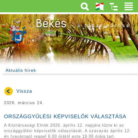
Aktuális hírek
Vissza
2026. március 24.
ORSZÁGGYŰLÉSI KÉPVISELŐK VÁLASZTÁSA
A Köztársasági Elnök 2026. április 12. napjára tűzte ki az
országgyűlési képviselők választását. A szavazás április 12-
én (vasárnap) reggel 6.00 órától este 19.00 óráig tart.