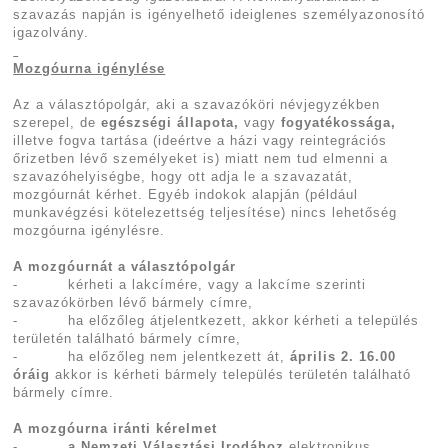
szavazás napján is igényelhető ideiglenes személyazonosító
igazolvány.
Mozgóurna igénylése
Az a választópolgár, aki a szavazóköri névjegyzékben
szerepel, de
egészségi állapota,
vagy
fogyatékossága,
illetve fogva tartása (ideértve a házi vagy reintegrációs
őrizetben lévő személyeket is) miatt nem tud elmenni a
szavazóhelyiségbe, hogy ott adja le a szavazatát,
mozgóurnát kérhet. Egyéb indokok alapján (például
munkavégzési kötelezettség teljesítése) nincs lehetőség
mozgóurna igénylésre.
A mozgóurnát a választópolgár
- kérheti a lakcímére, vagy a lakcíme szerinti
szavazókörben lévő bármely címre,
- ha előzőleg átjelentkezett, akkor kérheti a település
területén található bármely címre,
- ha előzőleg nem jelentkezett át,
április 2. 16.00
óráig
akkor is kérheti bármely település területén található
bármely címre.
A mozgóurna iránti kérelmet
-
a Nemzeti Választási Irodához
elektronikus