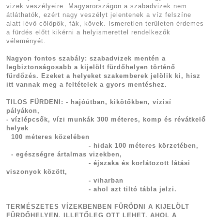
vizek veszélyeire. Magyarországon a szabadvizek nem
átláthatók, ezért nagy veszélyt jelentenek a víz felszíne
alatt lévő cölöpök, fák, kövek. Ismeretlen területen érdemes
a fürdés előtt kikérni a helyismerettel rendelkezők
véleményét.
Nagyon fontos szabály: szabadvizek mentén a
legbiztonságosabb a kijelölt fürdőhelyen történő
fürdőzés. Ezeket a helyeket szakemberek jelölik ki, hisz
itt vannak meg a feltételek a gyors mentéshez.
TILOS FÜRDENI: - hajóútban, kikötőkben, vízisí
pályákon,
- vízlépcsők, vízi munkák 300 méteres, komp és révátkelő
helyek
100 méteres közelében
- hidak 100 méteres körzetében,
- egészségre ártalmas vizekben,
- éjszaka és korlátozott látási
viszonyok között,
- viharban
- ahol azt tiltó tábla jelzi.
TERMÉSZETES VÍZEKBENBEN FÜRÖDNI A KIJELÖLT
FÜRDŐHELYEN, ILLETŐLEG OTT LEHET, AHOL A