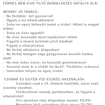
FÜRDÉS NEM ESIK TILTÓ RENDELKEZÉS HATÁLYA ALÁ!
NÉHÁNY JÓ TANÁCS:
- Ne fürödjön teli gyomorral!
- Ügyelj a víz hőmérsékletére!
- Soha ne ugorj felhevült testel a vízbe!- Hűtsd le magad
előtte!
- Soha ne ússz egyedül!
- Ne ússz hosszabb távot hajókíséret nélkül.
- Figyeld a strand területét jelző bójákat!
- Figyelj a viharjelzésre.
- Ne fürödj alkoholos állapotban!
- Ne fürödj betegen vagy gyógyszeres kezelés hatása
alatt!
- Ha nem tudsz úszni, ne használj gumimatracot!
- Azonnal menj ki a vízből ha fázol!- Törölközz szárazra!
- Ismeretlen helyen ne ugorj vízbe!
CSÓNAK ÉS EGYÉB VÍZI ESZKÖZ HASZNÁLATA:
-
Csónakot csak a 14. életévét betöltött, úszni tudó
személy vezethet.
-
Vízibiciklivel maradj partközelben, és figyeld a
viharjelzést!
-
Vízi járművet ittas állapotban vezetni TILOS!
-
Menetben lévő csónakban állva utazni TILOS!