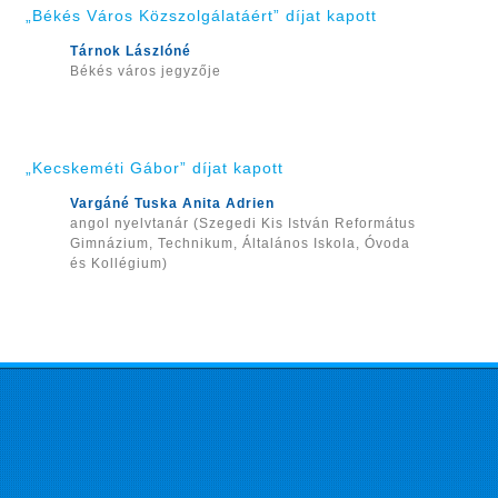
„Békés Város Közszolgálatáért” díjat kapott
Tárnok Lászlóné
Békés város jegyzője
„Kecskeméti Gábor” díjat kapott
Vargáné Tuska Anita Adrien
angol nyelvtanár (Szegedi Kis István Református
Gimnázium, Technikum, Általános Iskola, Óvoda
és Kollégium)