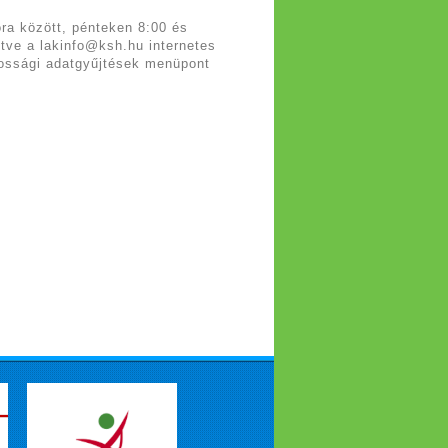
ra között, pénteken 8:00 és
etve a lakinfo@ksh.hu internetes
akossági adatgyűjtések menüpont