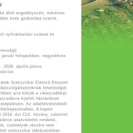
N
öke által engedélyezett, önkéntes
rábbi évek gyakorlata szerint.
ti nyilvántartási számai és
zerességű
27. január hónapokban, negyedéves
 2026. április-június
-március
tatek Statisztikai Elemző Központ
Adatszolgáltatóinknak lehetőségük
etében arra kérjük a válaszadókat,
aszadásra kijelölt háztartások
településein. Az adatfelvételekből
ltérképezésében. A kapott
ló 2016. évi CLV. törvény, valamint
alános adatvédelmi rendelet,
vek, személyek részére nem
ett statisztikai táblázatokban