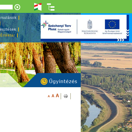
rsulások
lesztések
 Értéktár
A
A
A