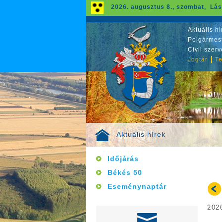
2026. augusztus 8., szombat, Lás
Aktuális hí
Polgármest
Civil szer
Jogtár
Te
Aktuális hírek
Időjárás
Békés 50
Eseménynaptár
2026