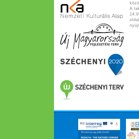
közö
A la
14:0
olda
nyúj