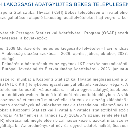
H LAKOSSÁGI ADATGYŰJTÉS BÉKÉS TELEPÜLÉSE
zponti Statisztikai Hivatal (KSH) Békés településen a hivatal eln
szolgáltatáson alapuló lakossági adatfelvételeket hajt végre, a ko
lvételek Országos Statisztikai Adatfelvételi Program (OSAP) szerin
nevezései a következők:
s: 1539 Munkaerő-felmérés és kiegészítő felvételei - havi rends
 A lakosság utazási szokásai - 2026. április, július, október, 20
oriságú
 Felmérés a háztartások és az egyének IKT eszköz használatáról .
 Európai Jövedelmi és Életkörülmény Adatfelvétel - 2026. január
sszeírói munkát a Központi Statisztikai Hivatal megbízásából a S
 (STATEK Kft.) fényképes igazolvánnyal ellátott kérdezői végzik. 
telefonon keresztüli válaszadásra, illetve egyes adatgyűjtések es
 a kérdőívek weben történő kitöltését részesítsék előnyben. A vál
lasztása véletlenszerű mintavétellel történik az ország különböző 
mazó eredmények nélkülözhetetlenek a társadalom jellemzőinek fe
okat a Központi Statisztikai Hivatal a hivatalos statisztikáról szó
urópai Parlament és a Tanács (EU) 2016/679 számú rendelete (ált
) előírásainak megfelelően bizalmasan kezeli, azokat más szer
gáltatja ki. Az eredményeket név és egyedi adatok nélkül, összesít