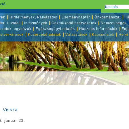
zló
rek
Hirdetmények, Pályázatok
Eseménynaptár
Önkormányzat
Tá
eri Hivatal
Intézmények
Gazdálkodó szervezetek
Nemzetiségek
vezetek, egyházak
Egészségügyi ellátás
Hasznos információk
Fej
stvérvárosok
Közérdekű adatok
Választások
Kapcsolatok
Helyi
Vissza
. január 23.