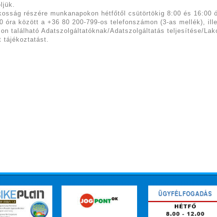
ljük.
kosság részére munkanapokon hétfőtől csütörtökig 8:00 és 16:00 ó
0 óra között a +36 80 200-799-os telefonszámon (3-as mellék), ill
lon található Adatszolgáltatóknak/Adatszolgáltatás teljesítése/L
t tájékoztatást.