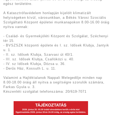
egész területére.
A Katasztrófavédelem honlapján kijelölt klimatizált
helyiségeken kívül, városunkban, a Békés Városi Szociális
Szolgáltató Központ épületei munkanapokon 8.00-16.00 óráig
nyitva vannak:
- Család- és Gyermekjóléti Központ és Szolgálat, Széchenyi
tér 15.
- BVSZSZK központi épülete és I. sz. Idősek Klubja, Jantyik
u. 1.
- II. sz. Idősek Klubja, Szarvasi út 40/1.
- III. sz. Idősek Klubja, Csallóközi u. 40.
- IV. sz Idősek Klubja, Dózsa u. 36.
- Derűs Ház, Kossuth L. u. 11.
Valamint a Hajléktalanok Nappali Melegedője minden nap
8.00-18.00 óráig áll nyitva a segítségre szorulók számára,
Farkas Gyula u. 3.
Készenléti szolgálat telefonszáma: 20/619-7071