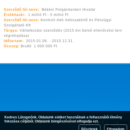
Szerződő fél neve:
Békési Polgármesteri Hivatal
Értékhatár:
1 millió Ft - 5 millió Ft
Szerződő fél neve:
Kontroll-Adó Adószakértő és Pénzügyi
Szolgáltató Kft
Tárgya:
Vállalkozási szerződés (2015.évi belső ellenőrzési terv
végrehajtása)
Időtartam:
2015.01.06. - 2015.12.31.
Összeg:
Bruttó 1 000 000 Ft
Kedves Látogatónk. Oldalaink sütiket használnak a felhasználói élmény
fokozása céljából. Oldalaink böngészésével elfogadja ezt.
Adatvédelem
Jogok és feltételek
Impresszum
Részletek
Elfogadom