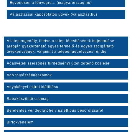
Egyenesen a lényegre... (magyarorszag.hu)
Választással kapcsolatos ügyek (valasztas.hu)
A telepengedély, illetve a telep létesítésének bejelentése
alapján gyakorolható egyes termelő és egyes szolgáltató
tevékenységek, valamint a telepengedélyezés rendje
Adásvételi szerződés hirdetményi úton történő közlése
Adó folyószámlaszámok
Anyakönyvi okirat kiállítása
Babaköszöntő csomag
Bejelentés vendéglátóhely üzlettípus besorolásáról
Birtokvédelem