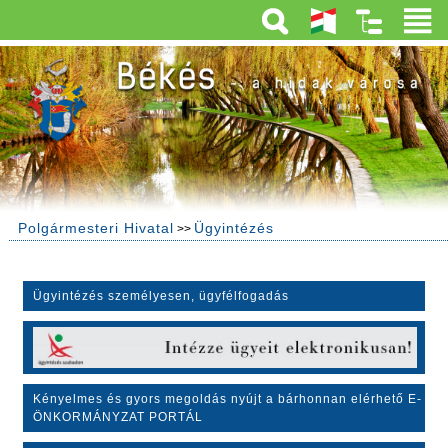
Polgármesteri Hivatal
Ügyintézés
>>
Ügyintézés személyesen, ügyfélfogadás
Kényelmes és gyors megoldás nyújt a bárhonnan elérhető E-
ÖNKORMÁNYZAT PORTÁL