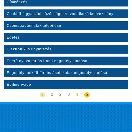
Címképzés
Családi fogyasztói közösségekre vonatkozó kedvezmény
Csomagautomaták telepítése
Égetés
Elektronikus ügyintézés
Eltérő nyitva tartás iránti engedély kiadása
Engedély nélküli fúrt és ásott kutak engedélyeztetése
Építményadó
1
2
3
4