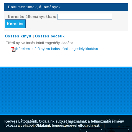
Dokumentumok, állományok
Keresés állományokban:
Összes kinyit
|
Összes becsuk
Eltérő nyitva tartás iránti engedély kiadása
Kérelem eltérő nyitva tartás iránti engedély kiadása
Kedves Látogatónk. Oldalaink sütiket használnak a felhasználói élmény
fokozása céljából. Oldalaink böngészésével elfogadja ezt.
Adatvédelem
Jogok és feltételek
Impresszum