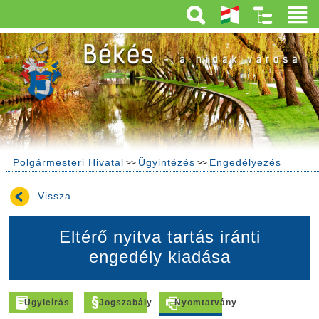
Polgármesteri Hivatal
Ügyintézés
Engedélyezés
>>
>>
Vissza
Eltérő nyitva tartás iránti
engedély kiadása
Ügyleírás
Jogszabály
Nyomtatvány