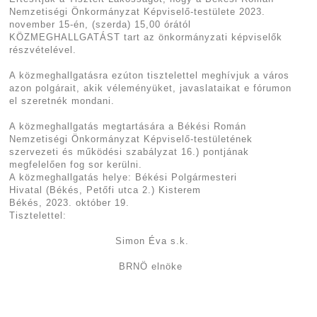
Nemzetiségi Önkormányzat Képviselő-testülete 2023.
november 15-én, (szerda) 15,00 órától
KÖZMEGHALLGATÁST tart az önkormányzati képviselők
részvételével.
A közmeghallgatásra ezúton tisztelettel meghívjuk a város
azon polgárait, akik véleményüket, javaslataikat e fórumon
el szeretnék mondani.
A közmeghallgatás megtartására a Békési Román
Nemzetiségi Önkormányzat Képviselő-testületének
szervezeti és működési szabályzat 16.) pontjának
megfelelően fog sor kerülni.
A közmeghallgatás helye: Békési Polgármesteri
Hivatal
(Békés, Petőfi utca 2.) Kisterem
Békés, 2023. október 19.
Tisztelettel:
Simon Éva s.k.
BRNÖ elnöke