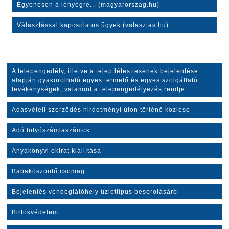
Egyenesen a lényegre... (magyarorszag.hu)
Választással kapcsolatos ügyek (valasztas.hu)
A telepengedély, illetve a telep létesítésének bejelentése
alapján gyakorolható egyes termelő és egyes szolgáltató
tevékenységek, valamint a telepengedélyezés rendje
Adásvételi szerződés hirdetményi úton történő közlése
Adó folyószámlaszámok
Anyakönyvi okirat kiállítása
Babaköszöntő csomag
Bejelentés vendéglátóhely üzlettípus besorolásáról
Birtokvédelem