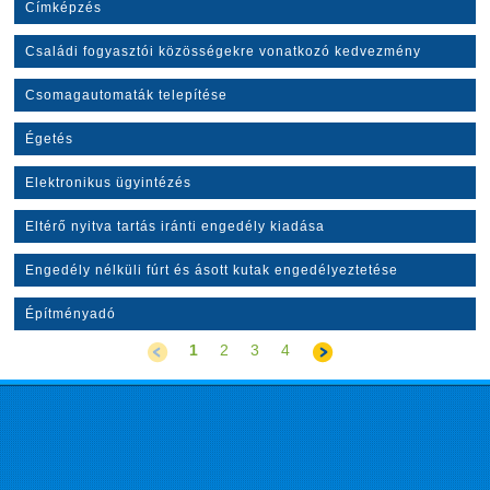
Címképzés
Családi fogyasztói közösségekre vonatkozó kedvezmény
Csomagautomaták telepítése
Égetés
Elektronikus ügyintézés
Eltérő nyitva tartás iránti engedély kiadása
Engedély nélküli fúrt és ásott kutak engedélyeztetése
Építményadó
1
2
3
4