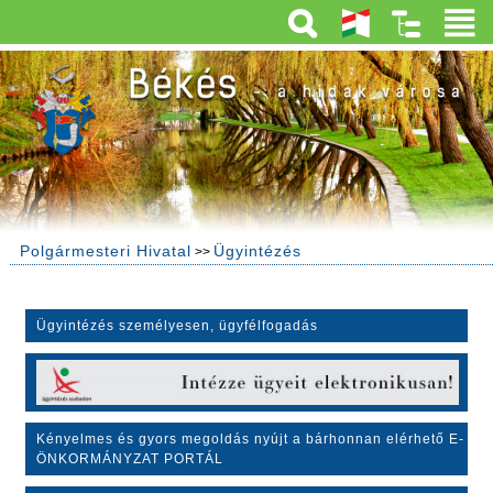
Polgármesteri Hivatal
Ügyintézés
>>
Ügyintézés személyesen, ügyfélfogadás
Kényelmes és gyors megoldás nyújt a bárhonnan elérhető E-
ÖNKORMÁNYZAT PORTÁL