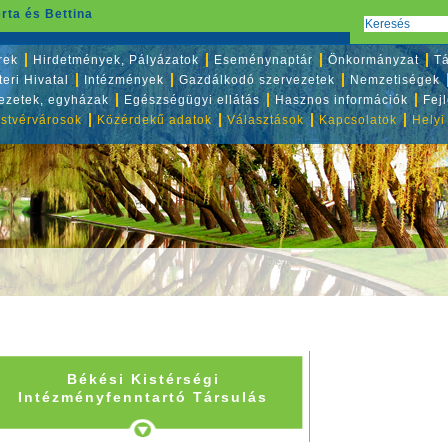
rta és Bettina
rek
Hirdetmények, Pályázatok
Eseménynaptár
Önkormányzat
Tá
eri Hivatal
Intézmények
Gazdálkodó szervezetek
Nemzetiségek
vezetek, egyházak
Egészségügyi ellátás
Hasznos információk
Fej
stvérvárosok
Közérdekű adatok
Választások
Kapcsolatok
Helyi
Békési Kistérségi
Intézményfenntartó Társulás