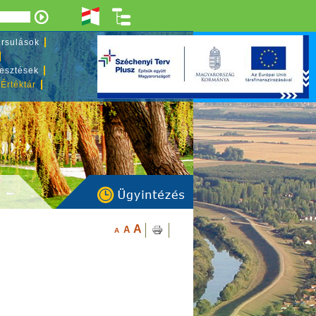
rsulások
lesztések
 Értéktár
A
A
A