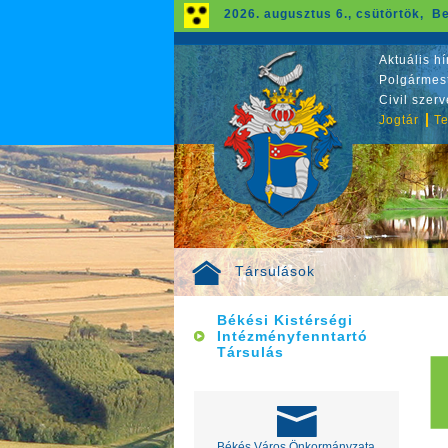
2026. augusztus 6., csütörtök, Be
Aktuális hí
Polgármest
Civil szer
Jogtár
Te
Társulások
Békési Kistérségi
Intézményfenntartó
Társulás
Békés Város Önkormányzata