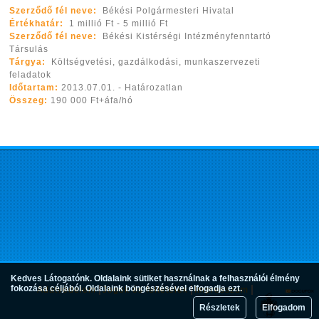
Szerződő fél neve:
Békési Polgármesteri Hivatal
Értékhatár:
1 millió Ft - 5 millió Ft
Szerződő fél neve:
Békési Kistérségi Intézményfenntartó
Társulás
Tárgya:
Költségvetési, gazdálkodási, munkaszervezeti
feladatok
Időtartam:
2013.07.01. - Határozatlan
Összeg:
190 000 Ft+áfa/hó
Kedves Látogatónk. Oldalaink sütiket használnak a felhasználói élmény
fokozása céljából. Oldalaink böngészésével elfogadja ezt.
Adatvédelem
Jogok és feltételek
Impresszum
Részletek
Elfogadom