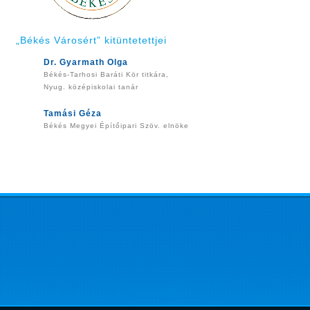
„Békés Városért” kitüntetettjei
Dr. Gyarmath Olga
Békés-Tarhosi Baráti Kör titkára,
Nyug. középiskolai tanár
Tamási Géza
Békés Megyei Építőipari Szöv. elnöke