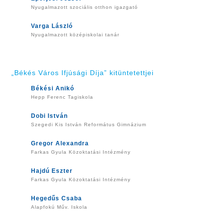
Nyugalmazott szociális otthon igazgató
Varga László
Nyugalmazott középiskolai tanár
„Békés Város Ifjúsági Díja” kitüntetettjei
Békési Anikó
Hepp Ferenc Tagiskola
Dobi István
Szegedi Kis István Református Gimnázium
Gregor Alexandra
Farkas Gyula Közoktatási Intézmény
Hajdú Eszter
Farkas Gyula Közoktatási Intézmény
Hegedűs Csaba
Alapfokú Műv. Iskola