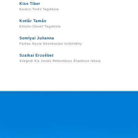
Kiss Tibor
Karacs Teréz Tagiskola
Kotlár Tamás
Eötvös József Tagiskola
Somlyai Julianna
Farkas Gyula Közoktatási Intézmény
Szalkai Erzsébet
Szegedi Kis István Református Általános Iskola