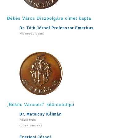
Békés Város Díszpolgára címet kapta
Dr. Tóth József Professzor Emeritus
Hidrogeológus
„Békés Városért” kitüntetettjei
Dr. Matolcsy Kálmán
Háziorvos
(posztumusz)
Eperjesi József