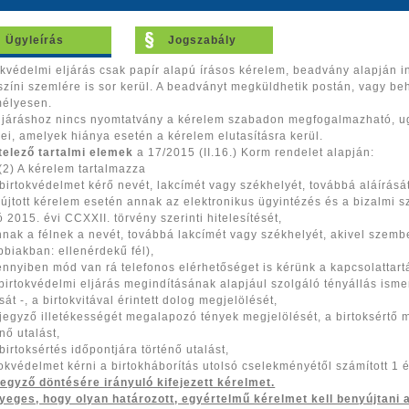
Ügyleírás
Jogszabály
okvédelmi eljárás csak papír alapú írásos kérelem, beadvány alapján in
színi szemlére is sor kerül. A beadványt megküldhetik postán, vagy be
mélyesen.
ljáráshoz nincs nyomtatvány a kérelem szabadon megfogalmazható, ug
ei, amelyek hiánya esetén a kérelem elutasításra kerül.
telező tartalmi elemek
a 17/2015 (II.16.) Korm rendelet alapján:
 (2) A kérelem tartalmazza
 birtokvédelmet kérő nevét, lakcímét vagy székhelyét, továbbá aláírás
újtott kérelem esetén annak az elektronikus ügyintézés és a bizalmi s
ó 2015. évi CCXXII. törvény szerinti hitelesítését,
nnak a félnek a nevét, továbbá lakcímét vagy székhelyét, akivel szemb
bbiakban: ellenérdekű fél),
nnyiben mód van rá telefonos elérhetőséget is kérünk a kapcsolattart
birtokvédelmi eljárás megindításának alapjául szolgáló tényállás isme
ását -, a birtokvitával érintett dolog megjelölését,
 jegyző illetékességét megalapozó tények megjelölését, a birtoksértő
énő utalást,
birtoksértés időpontjára történő utalást,
tokvédelmet kérni a birtokháborítás utolsó cselekményétől számított 1 é
 jegyző döntésére irányuló kifejezett kérelmet.
yeges, hogy olyan határozott, egyértelmű kérelmet kell benyújtani a