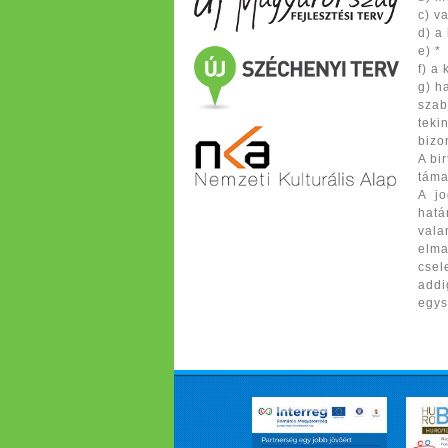
c) v
d) a
e) *
f) a
g) h
szab
teki
bizo
A bi
táma
A jo
hatá
vala
elma
csel
addi
egys