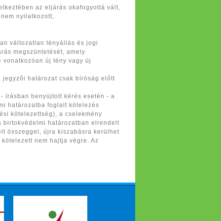
tkeztében az eljárás okafogyottá vált,
nem nyilatkozott,
n változatlan tényállás és jogi
avarás megszüntetését, amely
e vonatkozóan új tény vagy új
 jegyzői határozat csak bíróság előtt
 írásban benyújtott kérés esetén - a
mi határozatba foglalt kötelezés
ési kötelezettség), a cselekmény
a birtokvédelmi határozatban elrendelt
lt összeggel, újra kiszabásra kerülhet
 kötelezett nem hajtja végre. Az