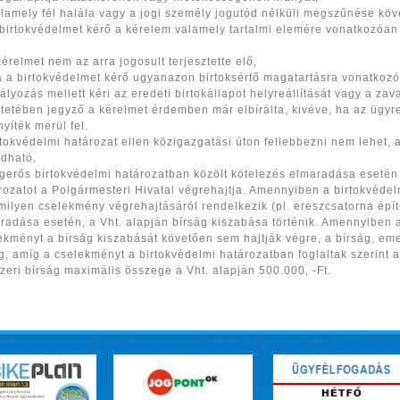
alamely fél halála vagy a jogi személy jogutód nélküli megszűnése köve
 birtokvédelmet kérő a kérelem valamely tartalmi elemére vonatkozóan 
 kérelmet nem az arra jogosult terjesztette elő,
a a birtokvédelmet kérő ugyanazon birtoksértő magatartásra vonatkozóa
ályozás mellett kéri az eredeti birtokállapot helyreállítását vagy a z
ntetében jegyző a kérelmet érdemben már elbírálta, kivéve, ha az ügyr
nyíték merül fel.
rtokvédelmi határozat ellen közigazgatási úton fellebbezni nem lehet, a
dható.
gerős birtokvédelmi határozatban közölt kötelezés elmaradása esetén -
rozatot a Polgármesteri Hivatal végrehajtja. Amennyiben a birtokvédel
milyen cselekmény végrehajtásáról rendelkezik (pl. ereszcsatorna épít
radása esetén, a Vht. alapján bírság kiszabása történik. Amennyiben 
ekményt a bírság kiszabását követően sem hajtják végre, a bírság, eme
g, amíg a cselekményt a birtokvédelmi határozatban foglaltak szerint a
zeri bírság maximális összege a Vht. alapján 500.000, -Ft.