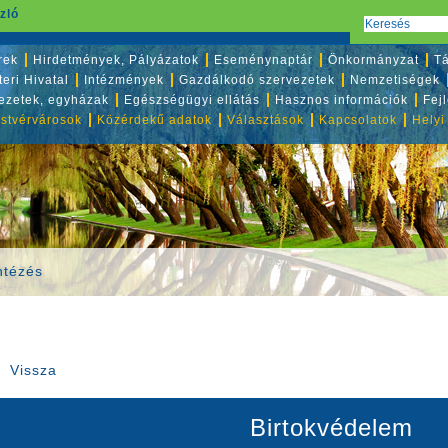
zló
rek
Hirdetmények, Pályázatok
Eseménynaptár
Önkormányzat
Tá
eri Hivatal
Intézmények
Gazdálkodó szervezetek
Nemzetiségek
vezetek, egyházak
Egészségügyi ellátás
Hasznos információk
Fej
stvérvárosok
Közérdekű adatok
Választások
Kapcsolatok
Helyi
ntézés
Vissza
Birtokvédelem