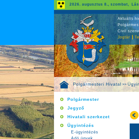
2026. augusztus 8., szombat, Lás
Aktuális hí
Polgármest
Civil szer
Jogtár
Te
Polgármesteri Hivatal
Ügyi
>>
Polgármester
Jegyző
Hivatali szerkezet
Ügyintézés
E-ügyintézés
Adó ügyek