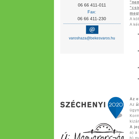
"nem
06 66 411-011
"csi
Fax:
megf
06 66 411-230
A kö
A ké
varoshaza@bekesvaros.hu
Az e
Az
á
ügyn
Korm
kizá
A je
a) a
b) m