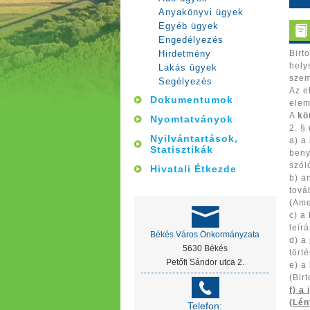
Anyakönyvi ügyek
Egyéb ügyek
Engedélyezés
Hirdetmény
Birt
hely
Lakás ügyek
sze
Segélyezés
Az e
Dokumentumok
elem
A
kö
Nyomtatványok
2. §
Nyilvántartások,
a)
a
Statisztikák
beny
szól
Hivatali Étkezde
b)
a
tová
(Ame
c)
a 
leír
Békés Város Önkormányzata
d)
a
5630 Békés
tört
Petőfi Sándor utca 2.
e)
a 
(Bir
f) a
(Lén
Telefon: