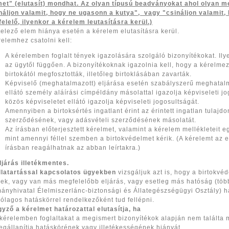
et" (elutasít) mondhat. Az olyan típusú beadványokat ahol olyan 
náljon valamit, hogy ne ugasonn a kutya", vagy "csináljon valamit
elelő, ilyenkor a kérelem leutasításra kerül.)
telező elem hiánya esetén a kérelem elutasításra kerül.
relemhez csatolni kell:
A kérelemben foglalt tények igazolására szolgáló bizonyítékokat. Ilye
az ügytől függően. A bizonyítékoknak igazolnia kell, hogy a kérelmez
birtokától megfosztották, illetőleg birtoklásában zavarták.
Képviselő (meghatalmazott) eljárása esetén szabályszerű meghatal
ellátó személy aláírási címpéldány másolattal igazolja képviseleti 
közös képviseletet ellátó igazolja képviseleti jogosultságát.
Amennyiben a birtoksértés ingatlant érint az érintett ingatlan tulajdo
szerződésének, vagy adásvételi szerződésének másolatát.
Az írásban előterjesztett kérelmet, valamint a kérelem mellékleteit 
mint amennyi féllel szemben a birtokvédelmet kérik. (A kérelemt az e
írásban reagálhatnak az abban leírtakra.)
ljárás illetékmentes.
llatartással kapcsolatos ügyekben
vizsgáljuk azt is, hogy a birtokvé
ek, vagy van más megfelelőbb eljárás, vagy esetleg más hatóság (tö
ányhivatal Élelmiszerlánc-biztonsági és Állategészségügyi Osztály) 
rólagos hatáskörrel rendelkezőként tud fellépni.
gyző a kérelmet határozattal elutasítja, ha
 kérelemben foglaltakat a megismert bizonyítékok alapján nem találta
egállapítja hatáskörének vagy illetékességének hiányát,