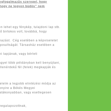
megfogalmazás szerepel, hogy
, hogy ne legyen büdös" nem
n lehet egy fénykép, tulajdoni lap stb.
ő birtokos volt, továbbá, hogy
mazást. Cég esetében a képviseletet
jogosultságát. Társasház esetében a
ni lapjának, vagy bérleti
eggyel több példányban kell benyújtani,
llenérdekű fél (felek) megkapják és
delelm a legjobb elintézési módja az
bbnyire a Békés Megyei
hatákonyabban, vagy esetlegesen
 megalapozottnak,