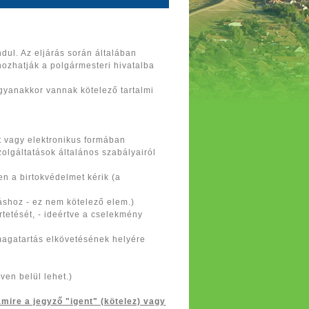
dul. Az eljárás során általában
hozhatják a polgármesteri hivatalba
yanakkor vannak kötelező tartalmi
át vagy elektronikus formában
zolgáltatások általános szabályairól
en a birtokvédelmet kérik (a
áshoz - ez nem kötelező elem.)
rtetését, - ideértve a cselekmény
 magatartás elkövetésének helyére
ven belül lehet.)
mire a jegyző "igent" (kötelez) vagy