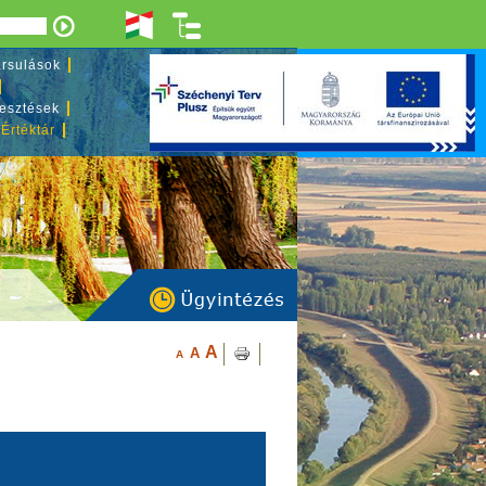
rsulások
lesztések
 Értéktár
A
A
A