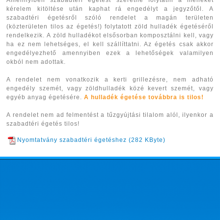
kérelem kitöltése után kaphat rá engedélyt a jegyzőtől. A
szabadtéri égetésről szóló rendelet a magán területen
(közterületen tilos az égetés!) folytatott zöld hulladék égetéséről
rendelkezik. A zöld hulladékot elsősorban komposztálni kell, vagy
ha ez nem lehetséges, el kell szállíttatni. Az égetés csak akkor
engedélyezhető amennyiben ezek a lehetőségek valamilyen
okból nem adottak.
A rendelet nem vonatkozik a kerti grillezésre, nem adható
engedély szemét, vagy zöldhulladék közé kevert szemét, vagy
egyéb anyag égetésére.
A hulladék égetése továbbra is tilos!
A rendelet nem ad felmentést a tűzgyújtási tilalom alól, ilyenkor a
szabadtéri égetés tilos!
Nyomtatvány szabadtéri égetéshez (282 KByte)