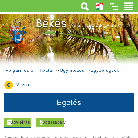
Polgármesteri Hivatal
Ügyintézés
Egyéb ügyek
>>
>>
Vissza
Égetés
Ügyleírás
Jogszabály
Amennyiben szabadtéri égetést szeretne folytatni a melléket