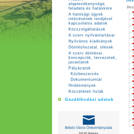
Öss
alaptevékenysége,
Bes
feladata és hatásköre
A hatósági ügyek
intézésének rendjével
kapcsolatos adatok
Közszolgáltatások
A szerv nyilvántartásai
Nyilvános kiadványok
Döntéshozatal, ülések
A szerv döntései,
koncepciók, tervezetek,
javaslatok
Pályázatok
Közbeszerzés
Dokumentumtár
Hirdetmények
Közzétételi listák
Gazdálkodási adatok
Békés Város Önkormányzata
5630 Békés