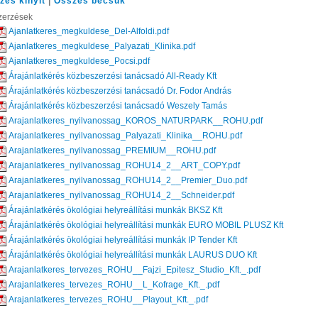
zes kinyit
|
Összes becsuk
zerzések
Ajanlatkeres_megkuldese_Del-Alfoldi.pdf
Ajanlatkeres_megkuldese_Palyazati_Klinika.pdf
Ajanlatkeres_megkuldese_Pocsi.pdf
Árajánlatkérés közbeszerzési tanácsadó All-Ready Kft
Árajánlatkérés közbeszerzési tanácsadó Dr. Fodor András
Árajánlatkérés közbeszerzési tanácsadó Weszely Tamás
Arajanlatkeres_nyilvanossag_KOROS_NATURPARK__ROHU.pdf
Arajanlatkeres_nyilvanossag_Palyazati_Klinika__ROHU.pdf
Arajanlatkeres_nyilvanossag_PREMIUM__ROHU.pdf
Arajanlatkeres_nyilvanossag_ROHU14_2__ART_COPY.pdf
Arajanlatkeres_nyilvanossag_ROHU14_2__Premier_Duo.pdf
Arajanlatkeres_nyilvanossag_ROHU14_2__Schneider.pdf
Árajánlatkérés ökológiai helyreállítási munkák BKSZ Kft
Árajánlatkérés ökológiai helyreállítási munkák EURO MOBIL PLUSZ Kft
Árajánlatkérés ökológiai helyreállítási munkák IP Tender Kft
Árajánlatkérés ökológiai helyreállítási munkák LAURUS DUO Kft
Arajanlatkeres_tervezes_ROHU__Fajzi_Epitesz_Studio_Kft._.pdf
Arajanlatkeres_tervezes_ROHU__L_Kofrage_Kft._.pdf
Arajanlatkeres_tervezes_ROHU__Playout_Kft._.pdf