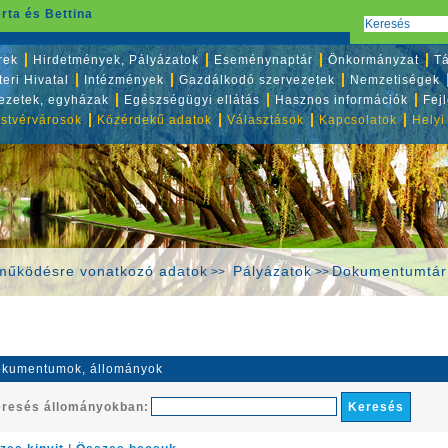
rta és Bettina
rek
Hirdetmények, Pályázatok
Eseménynaptár
Önkormányzat
Tá
eri Hivatal
Intézmények
Gazdálkodó szervezetek
Nemzetiségek
vezetek, egyházak
Egészségügyi ellátás
Hasznos információk
Fej
stvérvárosok
Közérdekű adatok
Választások
Kapcsolatok
Helyi
működésre vonatkozó adatok
Pályázatok
Dokumentumtár
>>
>>
kumentumok, állományok
resés állományokban: