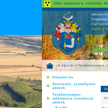
2026. augusztus 6., csütörtök, Be
Aktuális hí
Polgármest
Civil szer
Jogtár
Te
Közérdekű adatok
Tevékenységre, 
>>
Közadat.hu
Szervezeti, személyzeti
adatok
Do
Tevékenységre,
működésre vonatkozó
Ke
adatok
A szerv