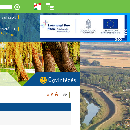
rsulások
lesztések
 Értéktár
A
A
A