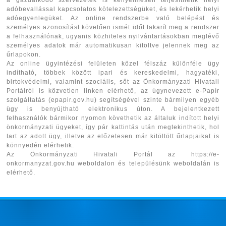
adóbevallással kapcsolatos kötelezettségüket, és lekérhetik helyi
adóegyenlegüket. Az online rendszerbe való belépést és
személyes azonosítást követően ismét időt takarít meg a rendszer
a felhasználónak, ugyanis közhiteles nyilvántartásokban meglévő
személyes adatok már automatikusan kitöltve jelennek meg az
űrlapokon.
Az online ügyintézési felületen közel félszáz különféle ügy
indítható, többek között ipari és kereskedelmi, hagyatéki,
birtokvédelmi, valamint szociális, sőt az Önkormányzati Hivatali
Portálról is közvetlen linken elérhető, az úgynevezett e-Papír
szolgáltatás (epapir.gov.hu) segítségével szinte bármilyen egyéb
ügy is benyújtható elektronikus úton. A bejelentkezett
felhasználók bármikor nyomon követhetik az általuk indított helyi
önkormányzati ügyeket, így pár kattintás után megtekinthetik, hol
tart az adott ügy, illetve az előzetesen már kitöltött űrlapjaikat is
könnyedén elérhetik.
Az Önkormányzati Hivatali Portál az https://e-
onkormanyzat.gov.hu weboldalon és településünk weboldalán is
elérhető.