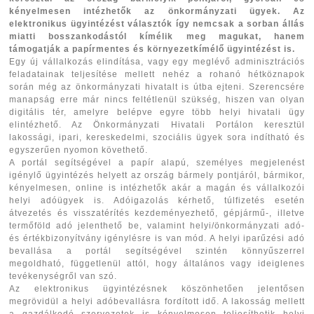
kényelmesen intézhetők az önkormányzati ügyek. Az
elektronikus ügyintézést választók így nemcsak a sorban állás
miatti bosszankodástól kímélik meg magukat, hanem
támogatják a papírmentes és környezetkímélő ügyintézést is.
Egy új vállalkozás elindítása, vagy egy meglévő adminisztrációs
feladatainak teljesítése mellett nehéz a rohanó hétköznapok
során még az önkormányzati hivatalt is útba ejteni. Szerencsére
manapság erre már nincs feltétlenül szükség, hiszen van olyan
digitális tér, amelyre belépve egyre több helyi hivatali ügy
elintézhető. Az Önkormányzati Hivatali Portálon keresztül
lakossági, ipari, kereskedelmi, szociális ügyek sora indítható és
egyszerűen nyomon követhető.
A portál segítségével a papír alapú, személyes megjelenést
igénylő ügyintézés helyett az ország bármely pontjáról, bármikor,
kényelmesen, online is intézhetők akár a magán és vállalkozói
helyi adóügyek is. Adóigazolás kérhető, túlfizetés esetén
átvezetés és visszatérítés kezdeményezhető, gépjármű-, illetve
termőföld adó jelenthető be, valamint helyi/önkormányzati adó-
és értékbizonyítvány igénylésre is van mód. A helyi iparűzési adó
bevallása a portál segítségével szintén könnyűszerrel
megoldható, függetlenül attól, hogy általános vagy ideiglenes
tevékenységről van szó.
Az elektronikus ügyintézésnek köszönhetően jelentősen
megrövidül a helyi adóbevallásra fordított idő. A lakosság mellett
a gazdálkodó szervezetek is kényelmesen teljesíthetik helyi