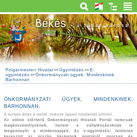
Polgármesteri Hivatal
Ügyintézés
E-
>>
>>
ügyintézés
Önkormányzati ügyek. Mindenkinek.
>>
Bárhonnan.
ÖNKORMÁNYZATI ÜGYEK. MINDENKINEK.
BÁRHONNAN.
A sorban állás a múlté, intézze ügyeit mostantól online!
Az online elérhető Önkormányzati Hivatali Portál nemcsak
magánszemélyeknek, hanem a vállalkozásoknak is
megkönnyíti a mindennapjait. Az e-ügyintézési felületen
keresztül az ország bármelyik pontjáról, gyorsan és