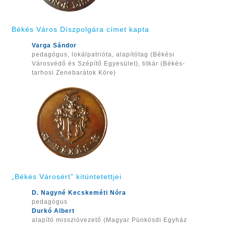
Békés Város Díszpolgára címet kapta
Varga Sándor
pedagógus, lokálpatrióta, alapítótag (Békési
Városvédő és Szépítő Egyesület), titkár (Békés-
tarhosi Zenebarátok Köre)
„Békés Városért” kitüntetettjei
D. Nagyné Kecskeméti Nóra
pedagógus
Durkó Albert
alapító misszióvezető (Magyar Pünkösdi Egyház