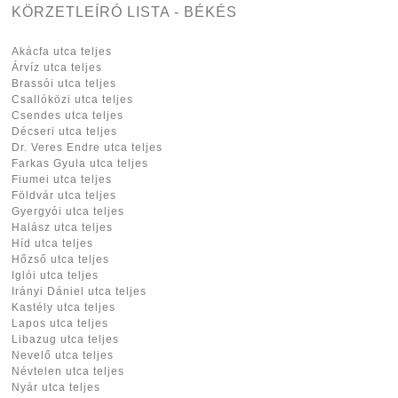
KÖRZETLEÍRÓ LISTA - BÉKÉS
Akácfa utca teljes
Árvíz utca teljes
Brassói utca teljes
Csallóközi utca teljes
Csendes utca teljes
Décseri utca teljes
Dr. Veres Endre utca teljes
Farkas Gyula utca teljes
Fiumei utca teljes
Földvár utca teljes
Gyergyói utca teljes
Halász utca teljes
Híd utca teljes
Hőzső utca teljes
Iglói utca teljes
Irányi Dániel utca teljes
Kastély utca teljes
Lapos utca teljes
Libazug utca teljes
Nevelő utca teljes
Névtelen utca teljes
Nyár utca teljes