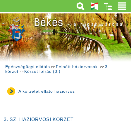
Egészségügyi ellátás
Felnőtt háziorvosok
3.
>>
>>
körzet
Körzet leírás (3.)
>>
A körzetet ellátó háziorvos
3. SZ. HÁZIORVOSI KÖRZET