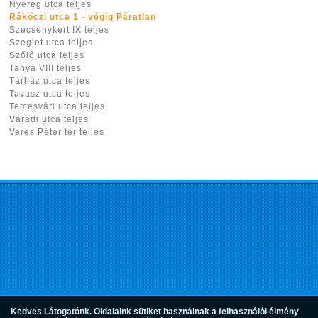
Nyereg utca teljes
Rákóczi utca 1 - végig Páratlan
Szécsénykert IX teljes
Szeglet utca teljes
Szőlő utca teljes
Tanya VIII teljes
Tárház utca teljes
Tavasz utca teljes
Temesvári utca teljes
Váradi utca teljes
Veres Péter tér teljes
Kedves Látogatónk. Oldalaink sütiket használnak a felhasználói élmény