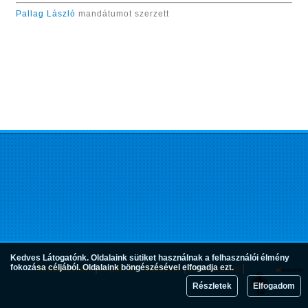
Pallag László
mandátumot szerzett
Kedves Látogatónk. Oldalaink sütiket használnak a felhasználói élmény
fokozása céljából. Oldalaink böngészésével elfogadja ezt.
Adatvédelem
Jogok és feltételek
Impresszum
Részletek
Elfogadom