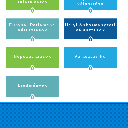
információk
választása
Európai Parlamenti
Helyi önkormányzati
választások
választások
Népszavazások
Választás.hu
Eredmények