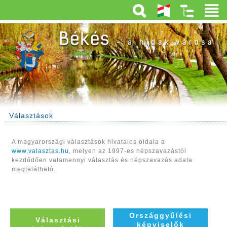
Választások
A magyarországi választások hivatalos oldala a
www.valasztas.hu
, melyen az 1997-es népszavazástól
kezdődően valamennyi választás és népszavazás adata
megtalálható.
Országgyűlési
Választási
képviselők