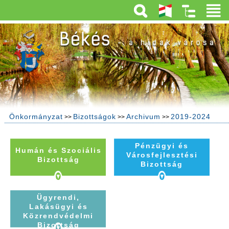
Önkormányzat
Bizottságok
Archivum
2019-2024
>>
>>
>>
Pénzügyi és
Humán és Szociális
Városfejlesztési
Bizottság
Bizottság
Ügyrendi,
Lakásügyi és
Közrendvédelmi
Bizottság