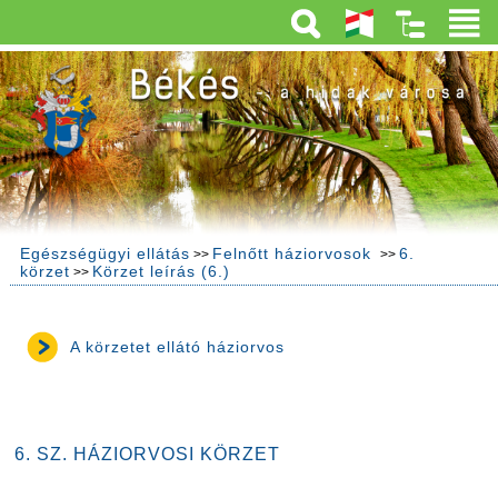
Egészségügyi ellátás
Felnőtt háziorvosok
6.
>>
>>
körzet
Körzet leírás (6.)
>>
A körzetet ellátó háziorvos
6. SZ. HÁZIORVOSI KÖRZET