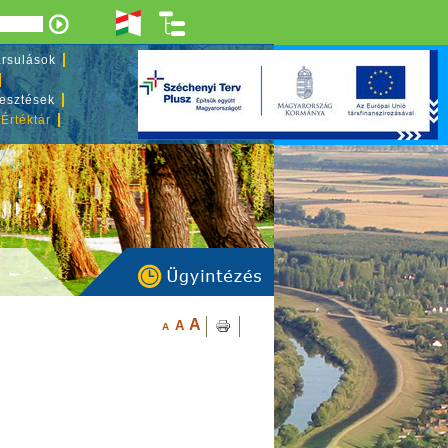
rsulások
lesztések
 Értéktár
A
A
A