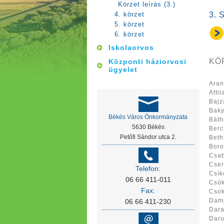
Körzet leírás (3.)
4. körzet
3.
5. körzet
6. körzet
Iskolaorvos
KÖ
Központi háziorvosi
ügyelet
Aran
Attil
Bajz
Baky
Békés Város Önkormányzata
Báth
5630 Békés
Berc
Petőfi Sándor utca 2.
Beth
Boro
Csab
Cser
Telefon:
Csík
06 66 411-011
Csók
Fax:
Csok
Damj
06 66 411-230
Dara
Daru