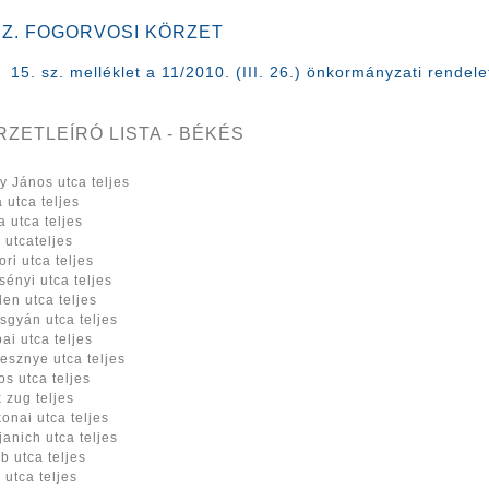
 SZ. FOGORVOSI KÖRZET
15. sz. melléklet a 11/2010. (III. 26.) önkormányzati rendele
RZETLEÍRÓ LISTA - BÉKÉS
y János utca teljes
a utca teljes
a utca teljes
 utcateljes
ori utca teljes
sényi utca teljes
len utca teljes
sgyán utca teljes
ai utca teljes
esznye utca teljes
os utca teljes
 zug teljes
onai utca teljes
anich utca teljes
b utca teljes
 utca teljes