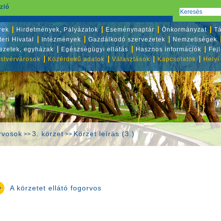
zló
rek
Hirdetmények, Pályázatok
Eseménynaptár
Önkormányzat
Tá
eri Hivatal
Intézmények
Gazdálkodó szervezetek
Nemzetiségek
vezetek, egyházak
Egészségügyi ellátás
Hasznos információk
Fej
stvérvárosok
Közérdekű adatok
Választások
Kapcsolatok
Helyi
rvosok
3. körzet
Körzet leírás (3.)
>>
>>
A körzetet ellátó fogorvos