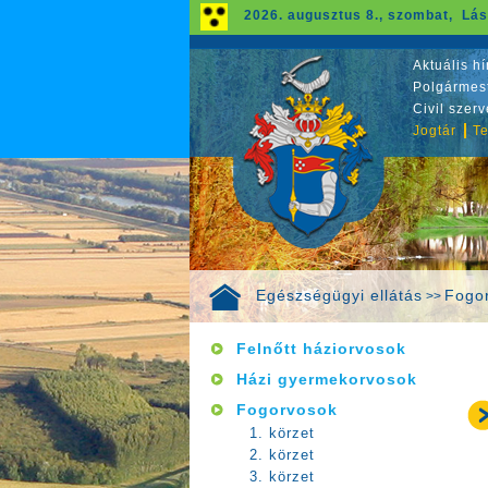
2026. augusztus 8., szombat, Lás
Aktuális hí
Polgármest
Civil szer
Jogtár
Te
Egészségügyi ellátás
Fogo
>>
Felnőtt háziorvosok
Házi gyermekorvosok
Fogorvosok
1. körzet
2. körzet
3. körzet