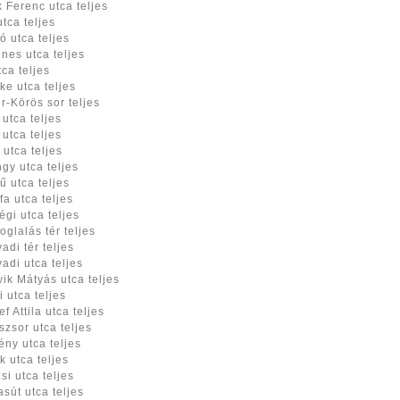
 Ferenc utca teljes
utca teljes
ó utca teljes
nes utca teljes
tca teljes
ke utca teljes
r-Körös sor teljes
 utca teljes
utca teljes
 utca teljes
gy utca teljes
ű utca teljes
fa utca teljes
égi utca teljes
oglalás tér teljes
adi tér teljes
adi utca teljes
yik Mátyás utca teljes
i utca teljes
f Attila utca teljes
szsor utca teljes
ny utca teljes
k utca teljes
si utca teljes
asút utca teljes