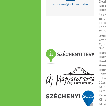
Deák
varoshaza@bekesvaros.hu
Dió 
Durk
Egye
Ék u
Fecs
Fehé
Fúró
Gém 
Gyár
Gyön
Gyűr
Hárs
Hidv
Honf
Huny
Huny
Jant
Jóka
Józse
Kalá
Kemé
Keré
Kiniz
Kisv