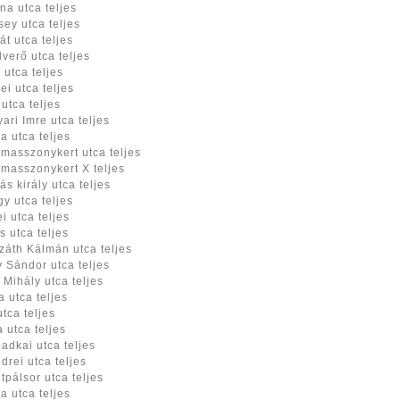
na utca teljes
sey utca teljes
át utca teljes
lverő utca teljes
 utca teljes
ei utca teljes
 utca teljes
ari Imre utca teljes
a utca teljes
masszonykert utca teljes
masszonykert X teljes
ás király utca teljes
y utca teljes
i utca teljes
s utca teljes
záth Kálmán utca teljes
 Sándor utca teljes
 Mihály utca teljes
a utca teljes
utca teljes
 utca teljes
adkai utca teljes
drei utca teljes
tpálsor utca teljes
va utca teljes