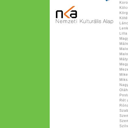
Koro
Kölc
Körg
Köté
Lánc
Lenk
Lilla
Magy
Máln
Malo
Malo
Máty
Megg
Meze
Mike
Miks
Nagy
Oláh
Post
Rét 
Róna
Szab
Szen
Szen
Szil