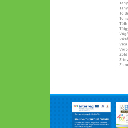
Tany
Tany
Toldi
Tomp
Tóth
Tölg
Vágó
Vásá
Vica
Vörö
Zöld
Zríny
Zsin