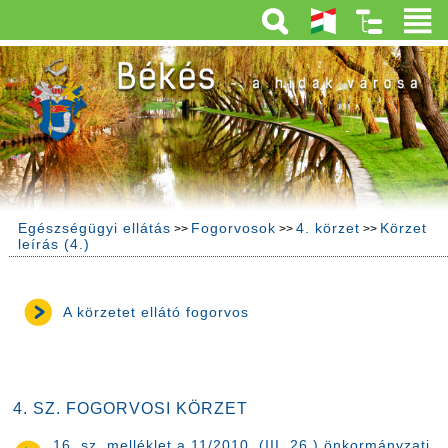
Egészségügyi ellátás
Fogorvosok
4. körzet
Körzet
>>
>>
>>
leírás (4.)
A körzetet ellátó fogorvos
4. SZ. FOGORVOSI KÖRZET
16. sz. melléklet a 11/2010. (III. 26.) önkormányzati