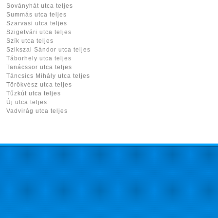
Soványhát utca teljes
Summás utca teljes
Szarvasi utca teljes
Szigetvári utca teljes
Szík utca teljes
Szikszai Sándor utca teljes
Táborhely utca teljes
Tanácssor utca teljes
Táncsics Mihály utca teljes
Törökvész utca teljes
Tűzkút utca teljes
Új utca teljes
Vadvirág utca teljes