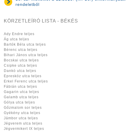
rendeletből
KÖRZETLEÍRÓ LISTA - BÉKÉS
Ady Endre teljes
Ág utca teljes
Bartók Béla utca teljes
Bérenc utca teljes
Bihari János utca teljes
Bocskai utca teljes
Csipke utca teljes
Dankó utca teljes
Epresköz utca teljes
Erkel Ferenc utca teljes
Fábián utca teljes
Gagarin utca teljes
Galamb utca teljes
Gólya utca teljes
Gőzmalom sor teljes
Gyékény utca teljes
Jámbor utca teljes
Jégverem utca teljes
Jégvermikert IX teljes