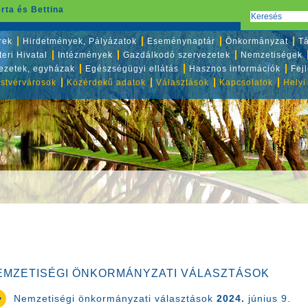
rta és Bettina
rek
Hirdetmények, Pályázatok
Eseménynaptár
Önkormányzat
Tá
eri Hivatal
Intézmények
Gazdálkodó szervezetek
Nemzetiségek
vezetek, egyházak
Egészségügyi ellátás
Hasznos információk
Fej
stvérvárosok
Közérdekű adatok
Választások
Kapcsolatok
Helyi
EMZETISÉGI ÖNKORMÁNYZATI VÁLASZTÁSOK
Nemzetiségi önkormányzati választások
2024.
június 9.