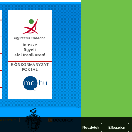
presszum
Részletek
Elfogadom