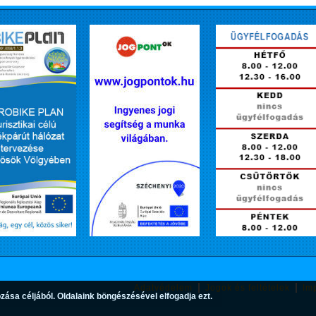
Adatvédelem
Jogok és feltételek
Im
zása céljából. Oldalaink böngészésével elfogadja ezt.