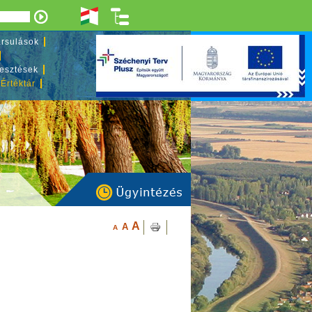
rsulások
lesztések
 Értéktár
A
A
A