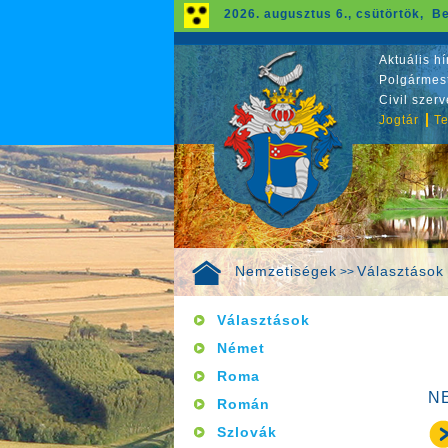
2026. augusztus 6., csütörtök, Be
Aktuális hí
Polgármest
Civil szer
Jogtár
Te
Nemzetiségek
Választások
>>
Választások
Német
Roma
N
Román
Szlovák