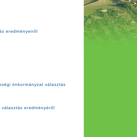
.
tás eredményeiről
ségi önkormányzat választás
 választás eredményéről