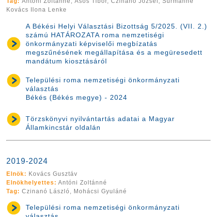
Tag:
Antóni Zoltánné, Ásós Tibor, Czinanó József, Surmanné
Kovács Ilona Lenke
A Békési Helyi Választási Bizottság 5/2025. (VII. 2.)
számú HATÁROZATA roma nemzetiségi
önkormányzati képviselői megbízatás
megszűnésének megállapítása és a megüresedett
mandátum kiosztásáról
Települési roma nemzetiségi önkormányzati
választás
Békés (Békés megye) - 2024
Törzskönyvi nyilvántartás adatai a Magyar
Államkincstár oldalán
2019-2024
Elnök:
Kovács Gusztáv
Elnökhelyettes:
Antóni Zoltánné
Tag:
Czinanó László, Mohácsi Gyuláné
Települési roma nemzetiségi önkormányzati
választás