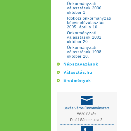
Önkormányzati
választások 2006.
október 1.
Időközi önkormányzati
képviselőválasztás
2005. április 10.
Önkormányzati
választások 2002.
október 20.
Önkormányzati
választások 1998.
október 18.
Népszavazások
Választás.hu
Eredmények
Békés Város Önkormányzata
5630 Békés
Petőfi Sándor utca 2.