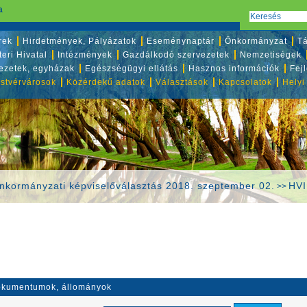
a
rek
Hirdetmények, Pályázatok
Eseménynaptár
Önkormányzat
Tá
eri Hivatal
Intézmények
Gazdálkodó szervezetek
Nemzetiségek
vezetek, egyházak
Egészségügyi ellátás
Hasznos információk
Fej
stvérvárosok
Közérdekű adatok
Választások
Kapcsolatok
Helyi
önkormányzati képviselőválasztás 2018. szeptember 02.
HVI
>>
kumentumok, állományok