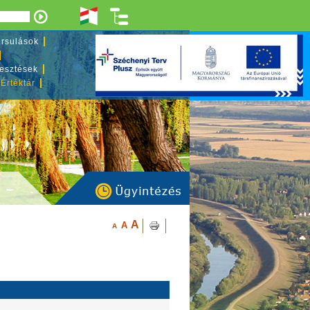
rsulások
lesztések
 Értéktár
A
A
A