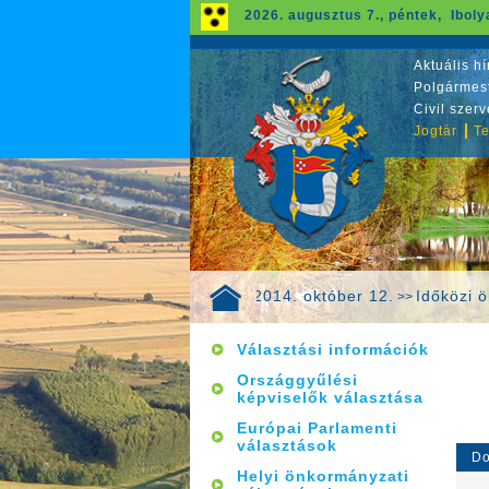
2026. augusztus 7., péntek, Iboly
Aktuális hí
Polgármest
Civil szer
Jogtár
Te
ok
Önkormányzati választások 2014. október 12.
Időközi 
>>
>>
Választási információk
Országgyűlési
képviselők választása
Európai Parlamenti
választások
Do
Helyi önkormányzati