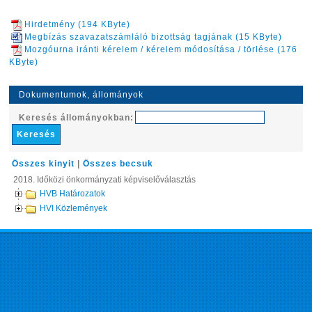
Hirdetmény (194 KByte)
Megbízás szavazatszámláló bizottság tagjának (15 KByte)
Mozgóurna iránti kérelem / kérelem módosítása / törlése (176
KByte)
Dokumentumok, állományok
Keresés állományokban:
Összes kinyit
|
Összes becsuk
2018. Időközi önkormányzati képviselőválasztás
HVB Határozatok
HVI Közlemények