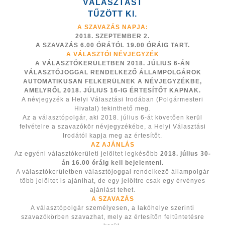
VÁLASZTÁST
TŰZÖTT KI.
A SZAVAZÁS NAPJA:
2018. SZEPTEMBER 2.
A SZAVAZÁS 6.00 ÓRÁTÓL 19.00 ÓRÁIG TART.
A VÁLASZTÓI NÉVJEGYZÉK
A VÁLASZTÓKERÜLETBEN 2018. JÚLIUS 6-ÁN
VÁLASZTÓJOGGAL RENDELKEZŐ ÁLLAMPOLGÁROK
AUTOMATIKUSAN FELKERÜLNEK A NÉVJEGYZÉKBE,
AMELYRŐL 2018. JÚLIUS 16-IG ÉRTESÍTŐT KAPNAK.
A névjegyzék a Helyi Választási Irodában (Polgármesteri
Hivatal) tekinthető meg.
Az a választópolgár, aki 2018. július 6-át követően kerül
felvételre a szavazókör névjegyzékébe, a Helyi Választási
Irodától kapja meg az értesítőt.
AZ AJÁNLÁS
Az egyéni választókerületi jelöltet legkésőbb
2018. július 30-
án 16.00 óráig kell bejelenteni.
A választókerületben választójoggal rendelkező állampolgár
több jelöltet is ajánlhat, de egy jelöltre csak egy érvényes
ajánlást tehet.
A SZAVAZÁS
A választópolgár személyesen, a lakóhelye szerinti
szavazókörben szavazhat, mely az értesítőn feltüntetésre