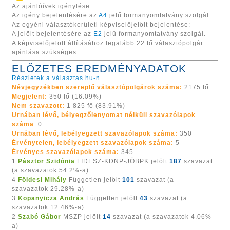
Az ajánlóívek igénylése:
Az igény bejelentésére az
A4
jelű formanyomtatvány szolgál.
Az egyéni választókerületi képviselőjelölt bejelentése:
A jelölt bejelentésére az
E2
jelű formanyomtatvány szolgál.
A képviselőjelölt állításához legalább 22 fő választópolgár
ajánlása szükséges.
ELŐZETES EREDMÉNYADATOK
Részletek a választas.hu-n
Névjegyzékben szereplő választópolgárok száma:
2175 fő
Megjelent:
350 fő (16.09%)
Nem szavazott:
1 825 fő (83.91%)
Urnában lévő, bélyegzőlenyomat nélküli szavazólapok
száma
: 0
Urnában lévő, lebélyegzett szavazólapok száma:
350
Érvénytelen, lebélyegzett szavazólapok száma:
5
Érvényes szavazólapok száma:
345
1
Pásztor Szidónia
FIDESZ-KDNP-JÖBPK jelölt
187
szavazat
(a szavazatok 54.2%-a)
4
Földesi Mihály
Független jelölt
101
szavazat (a
szavazatok 29.28%-a)
3
Kopanyicza András
Független jelölt
43
szavazat (a
szavazatok 12.46%-a)
2
Szabó Gábor
MSZP jelölt
14
szavazat (a szavazatok 4.06%-
a)