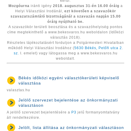
kerül.
Mozgóurna
iránti igény
2018. augusztus 31-én 16.00 óráig
a
Helyi Választási Irodánál,
ezt követően a szavazókör
szavazatszámláló bizottságánál a szavazás napján 15.00
óráig nyújtható be.
A szavazókör területi beosztása és a szavazóhelyiség pontos
címe megtekinthető a www.bekesvaros.hu weboldalon (Időközi
választás 2018).
Részletes tájékoztatásért forduljon a Polgármesteri Hivatalban
működő Helyi Választási Irodához (
5630 Békés, Petőfi utca 2.
sz.
I. emelet) vagy látogassa meg a www.bekesvaros.hu
weboldalt.
Békés időközi egyéni választókerületi képviselő
választása
valasztas.hu
Jelölő szervezet bejelentése az önkormányzati
választáson
A jelölő szervezet bejelentésére a
P3
jelű formanyomtatvány
áll rendelkezésre.
Jelölt, lista állítása az önkormányzati választáson