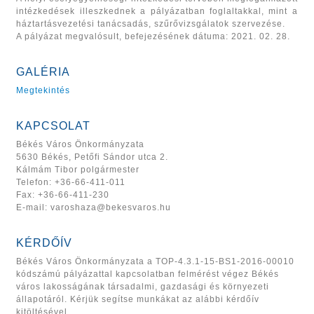
intézkedések illeszkednek a pályázatban foglaltakkal, mint a
háztartásvezetési tanácsadás, szűrővizsgálatok szervezése.
A pályázat megvalósult, befejezésének dátuma: 2021. 02. 28.
GALÉRIA
Megtekintés
KAPCSOLAT
Békés Város Önkormányzata
5630 Békés, Petőfi Sándor utca 2.
Kálmám Tibor polgármester
Telefon: +36-66-411-011
Fax: +36-66-411-230
E-mail: varos
haza@bekesvaros.hu
KÉRDŐÍV
Békés Város Önkormányzata a TOP-4.3.1-15-BS1-2016-00010
kódszámú pályázattal kapcsolatban felmérést végez Békés
város lakosságának társadalmi, gazdasági és környezeti
állapotáról. Kérjük segítse munkákat az alábbi kérdőív
kitöltésével.