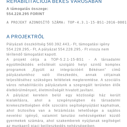
REHABILITÁCIÓJA BÉKÉS VÁROSÁBAN
A támogatás összege:
554.228.295 FORINT
A PROJEKT AZONOSÍTÓ SZÁMA: TOP-4.3.1-15-BS1-2016-0001
A PROJEKTRŐL
Pályázati összköltség 560.392.443,- Ft, támogatási igény
554.228.295,- Ft, A pályázat 554.228.295,- Ft vissza nem
térítendő támogatást kapott.
A projekt célja a TOP-5.2.1-15-BS1 - A társadalmi
együttműködés erősítését szolgáló helyi szintű komplex
programok „Együtt az integrációért Békésen” című
pályázatunkhoz való illeszkedés, annak céljainak
teljesítéséhez szükséges feltételek megteremtése. A szociális
város rehabilitációs pályázatunk a szegregált területen élők
életkörülményeit, életminőségét hivatott javítani.
A pályázat keretein belül egy közösségi ház került
kialakításra, ahol a szegénységben és társadalmi
kirekesztettségben élők szociális segítségnyújtást kaphatnak,
ahol biztosítva van a felzárkózás lehetősége a sajátos
nevelési igényű, valamint tanulási nehézségekkel küzdő
gyermekek számára, ahol szakemberek nyújtanak segítséget
az munkaerő piaci beilleszkedés nehézségeiben.