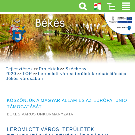
Fejlesztések
Projektek
Széchenyi
>>
>>
2020
TOP
Leromlott városi területek rehabilitációja
>>
>>
Békés városában
KÖSZÖNJÜK A MAGYAR ÁLLAM ÉS AZ EURÓPAI UNIÓ
TÁMOGATÁSÁT.
BÉKÉS VÁROS ÖNKORMÁNYZATA
LEROMLOTT VÁROSI TERÜLETEK