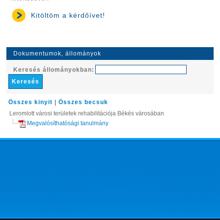
Kitöltöm a kérdőívet!
Dokumentumok, állományok
Keresés állományokban:
Összes kinyit
|
Összes becsuk
Leromlott városi területek rehabilitációja Békés városában
Megvalósíthatósági tanulmány