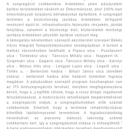
A szegregáció csökkentése érdekében jelen pályázatból
építési területeteket vásárolt az Önkormányzat, ahol 100%-ban
önkormányzati tulajdonú bérlakásokat építettünk. A szegregált
területen a közbiztonság javítása érdekében térfigyelő
rendszert épült ki, infrastrukturális fejlesztés részekén, járdák
felújítása, valamint a közösségi élet, közterületek minőségi
javítása érdekében játszótér építése valósult meg.
A támogatási kérelemben szereplő akcióterület szerepel Békés
Város Integrált Településfejlesztési stratégiájában. A terület a
Hatház városrészben található, a Pipacs utca - Pusztaszeri
utca - Törökvész utca - Táncsics Mihály utca - Nagykert IX. -
Szigetvári utca - Gagarin utca -Táncsics Mihály utca - Károlyi
utca - Mónus Illés utca - Lengyel Lajos utca - Legelő utca -
Töltés u. - Belterület határa - Bihari János utca (mindkét
oldala) - belterület határa által határolt tömböket foglalja
magában. A pályázatban szereplő program összhangban van
az ITS Antiszegregációs tervével, melyben megfogalmazásra
került, hogy a „Legfőbb célunk, hogy a rossz állagú ingatlanok
felszámolásával, a mobilizációs lehetőségek megteremtésével
a szegregációt oldjuk, a szegregátumokban élők számát
csökkentsük. Emellett, hogy a területek rehabilitációjával
élhetőbb lakókörnyezetet teremtsünk. A foglalkoztatottság
növelésével az alacsony státuszú lakosság számát
csökkenteni kell, így a szegregátumok oldása is elősegíthető.”
A helyi esélyegyenlőségi intézkedési tervében megfogalmazott