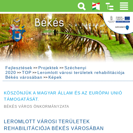
Fejlesztések
Projektek
Széchenyi
>>
>>
2020
TOP
Leromlott városi területek rehabilitációja
>>
>>
Békés városában
Képek
>>
KÖSZÖNJÜK A MAGYAR ÁLLAM ÉS AZ EURÓPAI UNIÓ
TÁMOGATÁSÁT.
BÉKÉS VÁROS ÖNKORMÁNYZATA
LEROMLOTT VÁROSI TERÜLETEK
REHABILITÁCIÓJA BÉKÉS VÁROSÁBAN