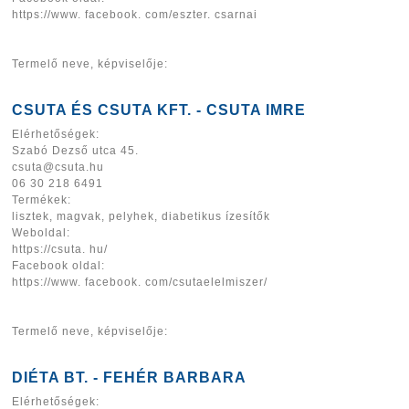
https://www. facebook. com/eszter. csarnai
Termelő neve, képviselője:
CSUTA ÉS CSUTA KFT. - CSUTA IMRE
Elérhetőségek:
Szabó Dezső utca 45.
csuta@csuta.hu
06 30 218 6491
Termékek:
lisztek, magvak, pelyhek, diabetikus ízesítők
Weboldal:
https://csuta. hu/
Facebook oldal:
https://www. facebook. com/csutaelelmiszer/
Termelő neve, képviselője:
DIÉTA BT. - FEHÉR BARBARA
Elérhetőségek: