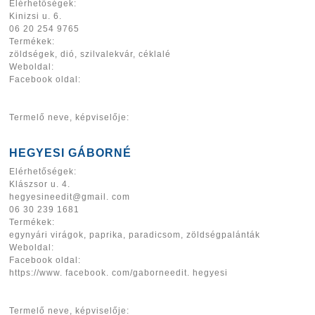
Elérhetőségek:
Kinizsi u. 6.
06 20 254 9765
Termékek:
zöldségek, dió, szilvalekvár, céklalé
Weboldal:
Facebook oldal:
Termelő neve, képviselője:
HEGYESI GÁBORNÉ
Elérhetőségek:
Klászsor u. 4.
hegyesineedit@gmail. com
06 30 239 1681
Termékek:
egynyári virágok, paprika, paradicsom, zöldségpalánták
Weboldal:
Facebook oldal:
https://www. facebook. com/gaborneedit. hegyesi
Termelő neve, képviselője: