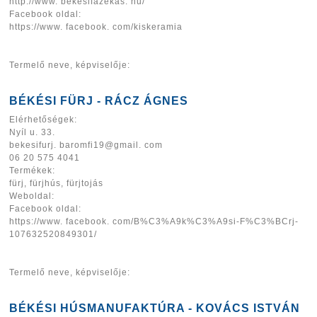
http://www. bekesifazekas. hu/
Facebook oldal:
https://www. facebook. com/kiskeramia
Termelő neve, képviselője:
BÉKÉSI FÜRJ - RÁCZ ÁGNES
Elérhetőségek:
Nyíl u. 33.
bekesifurj. baromfi19@gmail. com
06 20 575 4041
Termékek:
fürj, fürjhús, fürjtojás
Weboldal:
Facebook oldal:
https://www. facebook. com/B%C3%A9k%C3%A9si-F%C3%BCrj-
107632520849301/
Termelő neve, képviselője:
BÉKÉSI HÚSMANUFAKTÚRA - KOVÁCS ISTVÁN