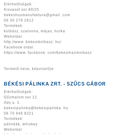
Elérhetőségek:
Kisvasút sor 80/25
bekeshusmanufaktura@gmail. com
06 30 279 2812
Termékek:
kolbász, szalonna, májas, hurka
Weboldal:
http://www. bekesikolbasz. hu/
Facebook oldal:
https://www. facebook. com/bekesihazikolbasz
Termelő neve, képviselője:
BÉKÉSI PÁLINKA ZRT. - SZŰCS GÁBOR
Elérhetőségek:
Gőzmalom sor 12.
Ady u. 1.
bekesipalinka@bekesipalinka. hu
06 70 946 8321
Termékek:
pálinkák, whiskey
Weboldal: