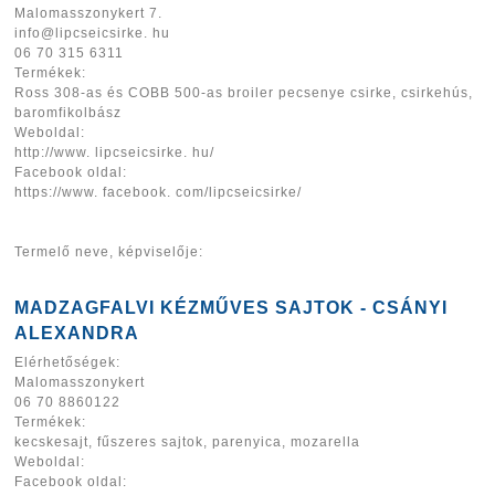
Malomasszonykert 7.
info@lipcseicsirke. hu
06 70 315 6311
Termékek:
Ross 308-as és COBB 500-as broiler pecsenye csirke, csirkehús,
baromfikolbász
Weboldal:
http://www. lipcseicsirke. hu/
Facebook oldal:
https://www. facebook. com/lipcseicsirke/
Termelő neve, képviselője:
MADZAGFALVI KÉZMŰVES SAJTOK - CSÁNYI
ALEXANDRA
Elérhetőségek:
Malomasszonykert
06 70 8860122
Termékek:
kecskesajt, fűszeres sajtok, parenyica, mozarella
Weboldal:
Facebook oldal: