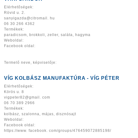
Elérhetőségek:
Rövid u. 2.
sanyigazda@citromail. hu
06 30 266 4362
Termékek:
paradicsom, brokkoli, zeller, saláta, hagyma
Weboldal:
Facebook oldal:
Termelő neve, képviselője:
VÍG KOLBÁSZ MANUFAKTÚRA - VÍG PÉTER
Elérhetőségek:
Körös u. 8
vigpeter82@gmail. com
06 70 389 2966
Termékek:
kolbász, szalonna, májas, disznósajt
Weboldal:
Facebook oldal:
https://www. facebook. com/groups/476459072885198/