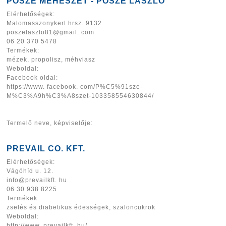
PŐSZE MÉHÉSZET - PŐSZE LÁSZLÓ
Elérhetőségek:
Malomasszonykert hrsz. 9132
poszelaszlo81@gmail. com
06 20 370 5478
Termékek:
mézek, propolisz, méhviasz
Weboldal:
Facebook oldal:
https://www. facebook. com/P%C5%91sze-
M%C3%A9h%C3%A8szet-103358554630844/
Termelő neve, képviselője:
PREVAIL CO. KFT.
Elérhetőségek:
Vágóhíd u. 12.
info@prevailkft. hu
06 30 938 8225
Termékek:
zselés és diabetikus édességek, szaloncukrok
Weboldal:
http://www. prevailkft. hu/