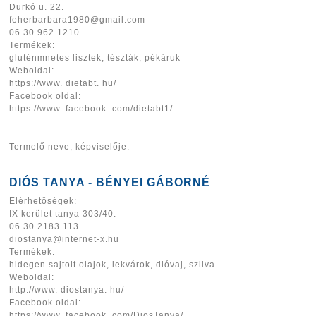
Durkó u. 22.
feherbarbara1980@gmail.com
06 30 962 1210
Termékek:
gluténmnetes lisztek, tészták, pékáruk
Weboldal:
https://www. dietabt. hu/
Facebook oldal:
https://www. facebook. com/dietabt1/
Termelő neve, képviselője:
DIÓS TANYA - BÉNYEI GÁBORNÉ
Elérhetőségek:
IX kerület tanya 303/40.
06 30 2183 113
diostanya@internet-x.hu
Termékek:
hidegen sajtolt olajok, lekvárok, dióvaj, szilva
Weboldal:
http://www. diostanya. hu/
Facebook oldal:
https://www. facebook. com/DiosTanya/