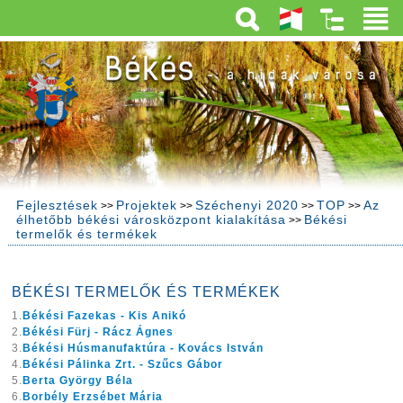
Fejlesztések
Projektek
Széchenyi 2020
TOP
Az
>>
>>
>>
>>
élhetőbb békési városközpont kialakítása
Békési
>>
termelők és termékek
BÉKÉSI TERMELŐK ÉS TERMÉKEK
1.
Békési Fazekas - Kis Anikó
2.
Békési Fürj - Rácz Ágnes
3.
Békési Húsmanufaktúra - Kovács István
4.
Békési Pálinka Zrt. - Szűcs Gábor
5.
Berta György Béla
6.
Borbély Erzsébet Mária