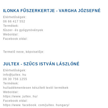
ILONKA FŰSZERKERTJE - VARGHA JÓZSEFNÉ
Elérhetőségek:
06 66 417 552
Termékek:
fűszer- és gyógynövények
Weboldal:
Facebook oldal:
Termelő neve, képviselője:
JULTEX - SZŰCS ISTVÁN LÁSZLÓNÉ
Elérhetőségek:
info@jultex. hu
06 30 756 1255
Termékek:
hulladékmentesen készített textil termékek
Weboldal:
https://www. jultex. hu/
Facebook oldal:
https://www. facebook. com/jultex. hungary/