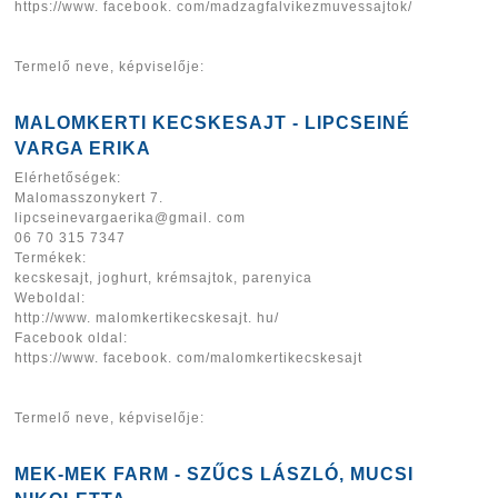
https://www. facebook. com/madzagfalvikezmuvessajtok/
Termelő neve, képviselője:
MALOMKERTI KECSKESAJT - LIPCSEINÉ
VARGA ERIKA
Elérhetőségek:
Malomasszonykert 7.
lipcseinevargaerika@gmail. com
06 70 315 7347
Termékek:
kecskesajt, joghurt, krémsajtok, parenyica
Weboldal:
http://www. malomkertikecskesajt. hu/
Facebook oldal:
https://www. facebook. com/malomkertikecskesajt
Termelő neve, képviselője:
MEK-MEK FARM - SZŰCS LÁSZLÓ, MUCSI