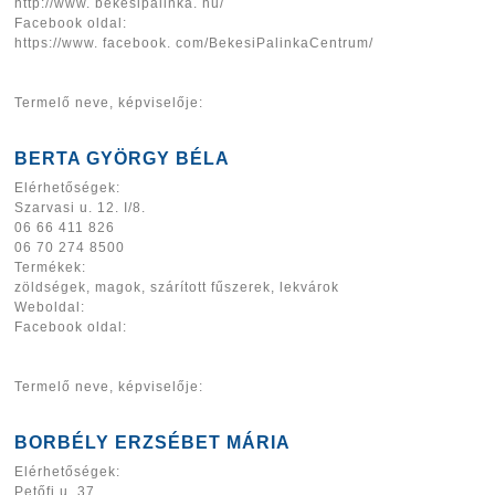
http://www. bekesipalinka. hu/
Facebook oldal:
https://www. facebook. com/BekesiPalinkaCentrum/
Termelő neve, képviselője:
BERTA GYÖRGY BÉLA
Elérhetőségek:
Szarvasi u. 12. I/8.
06 66 411 826
06 70 274 8500
Termékek:
zöldségek, magok, szárított fűszerek, lekvárok
Weboldal:
Facebook oldal:
Termelő neve, képviselője:
BORBÉLY ERZSÉBET MÁRIA
Elérhetőségek:
Petőfi u. 37.