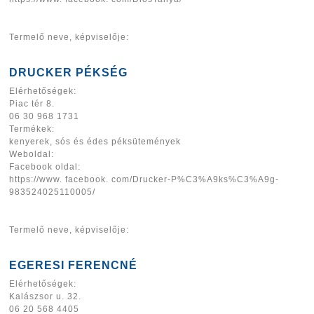
Termelő neve, képviselője:
DRUCKER PÉKSÉG
Elérhetőségek:
Piac tér 8.
06 30 968 1731
Termékek:
kenyerek, sós és édes péksütemények
Weboldal:
Facebook oldal:
https://www. facebook. com/Drucker-P%C3%A9ks%C3%A9g-
983524025110005/
Termelő neve, képviselője:
EGERESI FERENCNÉ
Elérhetőségek:
Kalászsor u. 32.
06 20 568 4405