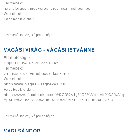
Termékek:
napraforgós , mogyorós, diós méz, méhpempő
Weboldal:
Facebook oldal:
Termelő neve, képviselője:
VÁGÁSI VIRÁG - VÁGÁSI ISTVÁNNÉ
Elérhetőségek:
Hajnal u. 64. 06 30 235 0265
Termékek:
virágcsokrok, virágboxok, koszorúk
Weboldal:
http://www. vagasiviragbekes. hu/
Facebook oldal:
https://www. facebook. com/V%C3%A1g%C3%A1si-vir%C3%A1g-
Aj%C3%A1nd%C3%A9k-%C3%9Czlet-577063082469778/
Termelő neve, képviselője:
VÁRI SÁNDOR