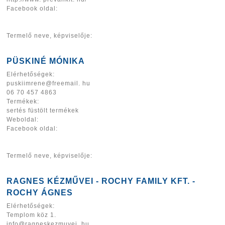
Facebook oldal:
Termelő neve, képviselője:
PÜSKINÉ MÓNIKA
Elérhetőségek:
puskiimrene@freemail. hu
06 70 457 4863
Termékek:
sertés füstölt termékek
Weboldal:
Facebook oldal:
Termelő neve, képviselője:
RAGNES KÉZMŰVEI - ROCHY FAMILY KFT. -
ROCHY ÁGNES
Elérhetőségek:
Templom köz 1.
info@ragneskezmuvei. hu