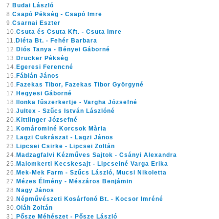
7.
Budai László
8.
Csapó Pékség - Csapó Imre
9.
Csarnai Eszter
10.
Csuta és Csuta Kft. - Csuta Imre
11.
Diéta Bt. - Fehér Barbara
12.
Diós Tanya - Bényei Gáborné
13.
Drucker Pékség
14.
Egeresi Ferencné
15.
Fábián János
16.
Fazekas Tibor, Fazekas Tibor Györgyné
17.
Hegyesi Gáborné
18.
Ilonka fűszerkertje - Vargha Józsefné
19.
Jultex - Szűcs István Lászlóné
20.
Kittlinger Józsefné
21.
Komárominé Korcsok Mària
22.
Lagzi Cukrászat - Lagzi János
23.
Lipcsei Csirke - Lipcsei Zoltán
24.
Madzagfalvi Kézműves Sajtok - Csányi Alexandra
25.
Malomkerti Kecskesajt - Lipcseiné Varga Erika
26.
Mek-Mek Farm - Szűcs László, Mucsi Nikoletta
27.
Mézes Élmény - Mészáros Benjámin
28.
Nagy János
29.
Népművészeti Kosárfonó Bt. - Kocsor Imréné
30.
Oláh Zoltán
31.
Pősze Méhészet - Pősze László