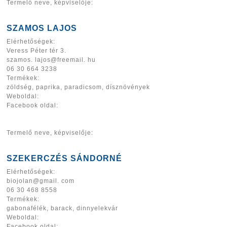
Termelő neve, képviselője:
SZAMOS LAJOS
Elérhetőségek:
Veress Péter tér 3.
szamos. lajos@freemail. hu
06 30 664 3238
Termékek:
zöldség, paprika, paradicsom, dísznövények
Weboldal:
Facebook oldal:
Termelő neve, képviselője:
SZEKERCZÉS SÁNDORNÉ
Elérhetőségek:
biojolan@gmail. com
06 30 468 8558
Termékek:
gabonafélék, barack, dinnyelekvár
Weboldal:
Facebook oldal: