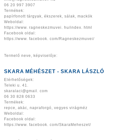
06 20 997 3907
Termékek:
papírfonott tárgyak, ékszerek, sálak, mackók
Weboldal:
https://www. ragneskezmuvei. hu/index. html
Facebook oldal:
https://www. facebook. com/Ragneskezmuvei/
Termelő neve, képviselője:
SKARA MÉHÉSZET - SKARA LÁSZLÓ
Elérhetőségek:
Teleki u. 41.
skaralaci@gmail. com
06 30 828 0633
Termékek:
repce, akác, napraforgó, vegyes virágméz
Weboldal:
Facebook oldal:
https://www. facebook. com/SkaraMeheszet/