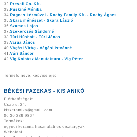
32.
Prevail Co. Kft.
33.
Püskiné Mónika
34.
Ragnes kézművei - Rochy Family Kft. - Rochy Ágnes
35.
Skara méhészet - Skara László
36.
Szamos Lajos
37.
Szekerczés Sándorné
38.
Túri Húsbolt - Túri János
39.
Varga János
40.
Vágási Virág - Vágási Istvánné
41.
Vári Sándor
42.
Víg Kolbász Manufaktúra - Víg Péter
Termelő neve, képviselője:
BÉKÉSI FAZEKAS - KIS ANIKÓ
Elérhetőségek:
Csap u. 24.
kiskeramika@gmail. com
06 30 239 9867
Termékek:
egyedi kerámia használati és dísztárgyak
Weboldal: