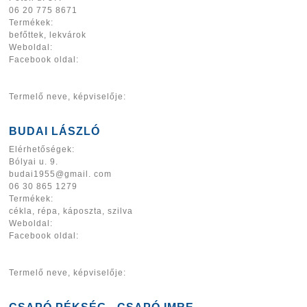
06 20 775 8671
Termékek:
befőttek, lekvárok
Weboldal:
Facebook oldal:
Termelő neve, képviselője:
BUDAI LÁSZLÓ
Elérhetőségek:
Bólyai u. 9.
budai1955@gmail. com
06 30 865 1279
Termékek:
cékla, répa, káposzta, szilva
Weboldal:
Facebook oldal:
Termelő neve, képviselője: