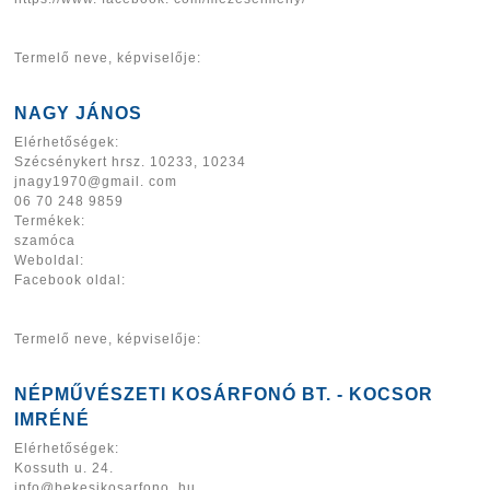
Termelő neve, képviselője:
NAGY JÁNOS
Elérhetőségek:
Szécsénykert hrsz. 10233, 10234
jnagy1970@gmail. com
06 70 248 9859
Termékek:
szamóca
Weboldal:
Facebook oldal:
Termelő neve, képviselője:
NÉPMŰVÉSZETI KOSÁRFONÓ BT. - KOCSOR
IMRÉNÉ
Elérhetőségek:
Kossuth u. 24.
info@bekesikosarfono. hu