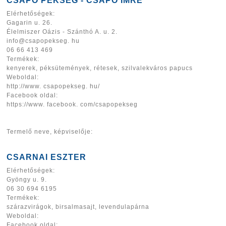
CSAPÓ PÉKSÉG - CSAPÓ IMRE
Elérhetőségek:
Gagarin u. 26.
Élelmiszer Oázis - Szánthó A. u. 2.
info@csapopekseg. hu
06 66 413 469
Termékek:
kenyerek, péksütemények, rétesek, szilvalekváros papucs
Weboldal:
http://www. csapopekseg. hu/
Facebook oldal:
https://www. facebook. com/csapopekseg
Termelő neve, képviselője:
CSARNAI ESZTER
Elérhetőségek:
Gyöngy u. 9.
06 30 694 6195
Termékek:
szárazvirágok, birsalmasajt, levendulapárna
Weboldal:
Facebook oldal: