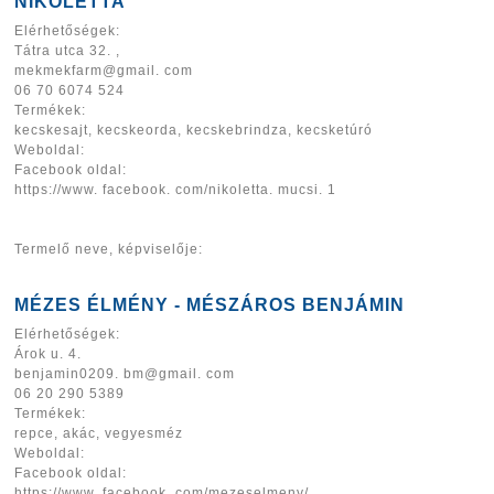
NIKOLETTA
Elérhetőségek:
Tátra utca 32. ,
mekmekfarm@gmail. com
06 70 6074 524
Termékek:
kecskesajt, kecskeorda, kecskebrindza, kecsketúró
Weboldal:
Facebook oldal:
https://www. facebook. com/nikoletta. mucsi. 1
Termelő neve, képviselője:
MÉZES ÉLMÉNY - MÉSZÁROS BENJÁMIN
Elérhetőségek:
Árok u. 4.
benjamin0209. bm@gmail. com
06 20 290 5389
Termékek:
repce, akác, vegyesméz
Weboldal:
Facebook oldal:
https://www. facebook. com/mezeselmeny/