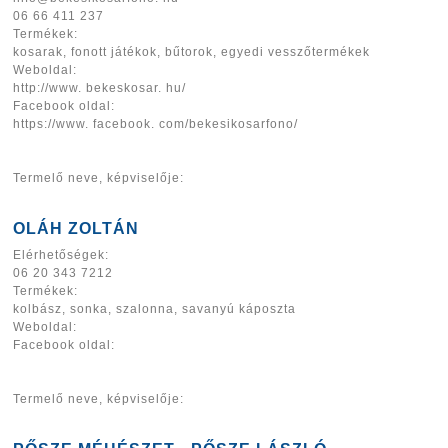
06 66 411 237
Termékek:
kosarak, fonott játékok, bűtorok, egyedi vesszőtermékek
Weboldal:
http://www. bekeskosar. hu/
Facebook oldal:
https://www. facebook. com/bekesikosarfono/
Termelő neve, képviselője:
OLÁH ZOLTÁN
Elérhetőségek:
06 20 343 7212
Termékek:
kolbász, sonka, szalonna, savanyú káposzta
Weboldal:
Facebook oldal:
Termelő neve, képviselője: