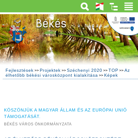
Fejlesztések
Projektek
Széchenyi 2020
TOP
Az
>>
>>
>>
>>
élhetőbb békési városközpont kialakítása
Képek
>>
KÖSZÖNJÜK A MAGYAR ÁLLAM ÉS AZ EURÓPAI UNIÓ
TÁMOGATÁSÁT.
BÉKÉS VÁROS ÖNKORMÁNYZATA