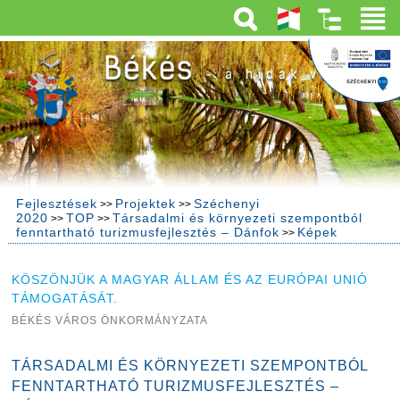
Fejlesztések
Projektek
Széchenyi
>>
>>
2020
TOP
Társadalmi és környezeti szempontból
>>
>>
fenntartható turizmusfejlesztés – Dánfok
Képek
>>
KÖSZÖNJÜK A MAGYAR ÁLLAM ÉS AZ EURÓPAI UNIÓ
TÁMOGATÁSÁT.
BÉKÉS VÁROS ÖNKORMÁNYZATA
TÁRSADALMI ÉS KÖRNYEZETI SZEMPONTBÓL
FENNTARTHATÓ TURIZMUSFEJLESZTÉS –