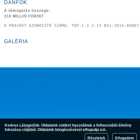
DÁNFOK
A támogatás összege:
310 MILLIÓ FORINT
A PROJEKT AZONOSÍTÓ SZÁMA: TOP-1.2.1-15-BS1-2016-00007
GALÉRIA
Kedves Látogatónk. Oldalaink sütiket használnak a felhasználói élmény
fokozása céljából. Oldalaink böngészésével elfogadja ezt.
Adatvédelem
Jogok és feltételek
Impresszum
Részletek
Elfogadom