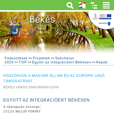
Fejlesztések
Projektek
Széchenyi
>>
>>
2020
TOP
Együtt az integrációért Békésen
Képek
>>
>>
>>
KÖSZÖNJÜK A MAGYAR ÁLLAM ÉS AZ EURÓPAI UNIÓ
TÁMOGATÁSÁT.
BÉKÉS VÁROS ÖNKORMÁNYZATA
EGYÜTT AZ INTEGRÁCIÓÉRT BÉKÉSEN
A támogatás összege:
172,51 MILLIÓ FORINT