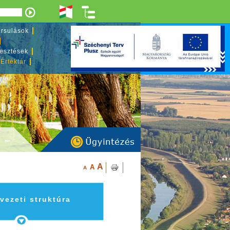
rsulások
lesztések
 Értéktár
A
A
A
vezeti struktúra