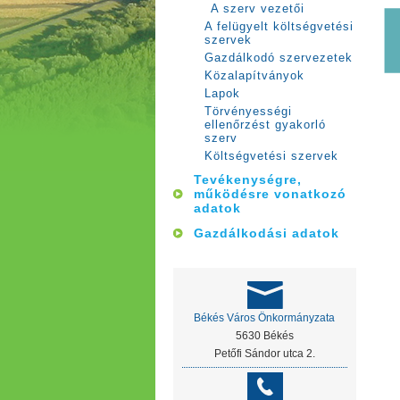
A szerv vezetői
A felügyelt költségvetési
szervek
Gazdálkodó szervezetek
Közalapítványok
Lapok
Törvényességi
ellenőrzést gyakorló
szerv
Költségvetési szervek
Tevékenységre,
működésre vonatkozó
adatok
Gazdálkodási adatok
Békés Város Önkormányzata
5630 Békés
Petőfi Sándor utca 2.