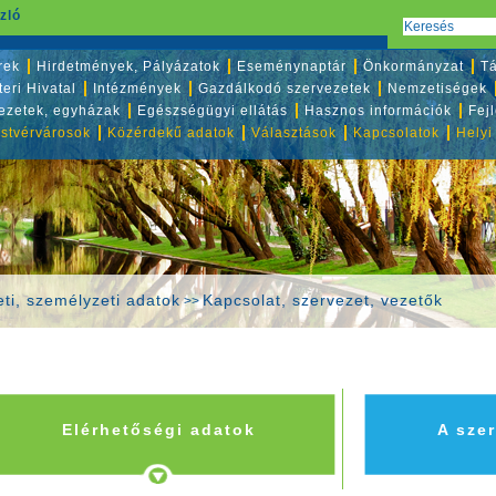
zló
rek
Hirdetmények, Pályázatok
Eseménynaptár
Önkormányzat
Tá
eri Hivatal
Intézmények
Gazdálkodó szervezetek
Nemzetiségek
vezetek, egyházak
Egészségügyi ellátás
Hasznos információk
Fej
stvérvárosok
Közérdekű adatok
Választások
Kapcsolatok
Helyi
ti, személyzeti adatok
Kapcsolat, szervezet, vezetők
>>
Elérhetőségi adatok
A szer