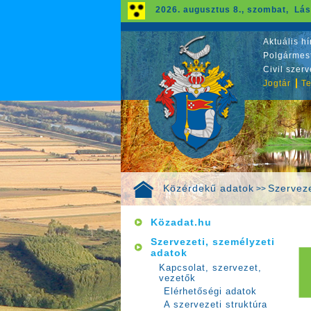
2026. augusztus 8., szombat, Lás
Aktuális hí
Polgármest
Civil szer
Jogtár
Te
Közérdekű adatok
Szerveze
>>
Közadat.hu
Szervezeti, személyzeti
adatok
Kapcsolat, szervezet,
vezetők
Elérhetőségi adatok
A szervezeti struktúra