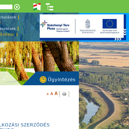
rsulások
lesztések
 Értéktár
A
A
A
ALKOZÁSI SZERZŐDÉS