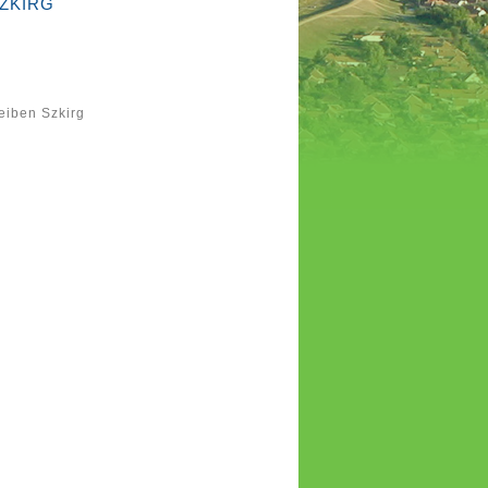
SZKIRG
eiben Szkirg