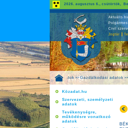
2026. augusztus 6., csütörtök, Be
Aktuális hí
Polgármest
Civil szer
Jogtár
Te
Közérdekű adatok
Gazdálkodási adatok
>>
>
Közadat.hu
Szervezeti, személyzeti
adatok
Tevékenységre,
működésre vonatkozó
adatok
BÉK