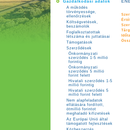
EN
Gazdálkodási adatok
A működés
törvényessége,
Szer
ellenőrzések
Érté
Költségvetések,
Szer
beszámolók
Tárg
Foglalkoztatottak
Időt
létszáma és juttatásai
Öss
Támogatások
Szerződések
Önkormányzati
szerződés 1-5 millió
forintig
Önkormányzati
szerződés 5 millió
forint felett
Hivatali szerződés 1-5
millió forintig
Hivatali szerződés 5
millió forint felett
Nem alapfeladatok
ellátására fordított,
ötmillió forintot
meghaladó kifizetések
Az Európai Unió által
támogatott fejlesztések
Közbeszerzés