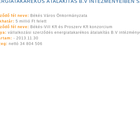
ERGIATAKARÉKOS ÁTALAKÍTÁS B.V INTÉZMÉNYEIBEN 
ződő fél neve:
Békés Város Önkormányzata
khatár:
5 millió Ft felett
ződő fél neve:
Békés-Vill Kft és Proszerv Kft konzorcium
ya:
vállalkozási szerződés energiatakarékos átalakítás B.V intézmény
artam:
- 2013.11.30
zeg:
nettó 34 804 506