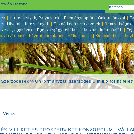
rta és Bettina
rek
Hirdetmények, Pályázatok
Eseménynaptár
Önkormányzat
Tá
eri Hivatal
Intézmények
Gazdálkodó szervezetek
Nemzetiségek
vezetek, egyházak
Egészségügyi ellátás
Hasznos információk
Fej
stvérvárosok
Közérdekű adatok
Választások
Kapcsolatok
Helyi
Szerződések
Önkormányzati szerződés 5 millió forint felett
>
>>
Vissza
ÉS-VILL KFT ÉS PROSZERV KFT KONZORCIUM - VÁLL