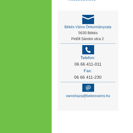
Békés Város Önkormányzata
5630 Békés
Petőfi Sándor utca 2.
Telefon:
06 66 411-011
Fax:
06 66 411-230
varoshaza@bekesvaros.hu