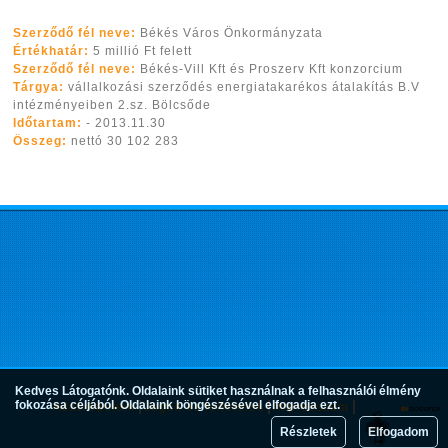
Szerződő fél neve:
Békés Város Önkormányzata
Értékhatár:
5 millió Ft felett
Szerződő fél neve:
Békés-Vill Kft és Proszerv Kft konzorcium
Tárgya:
vállalkozási szerződés energiatakarékos átalakítás B.V
intézményeiben 2.sz. Bölcsőde
Időtartam:
- 2013.11.30
Összeg:
nettó 30 102 283
Kedves Látogatónk. Oldalaink sütiket használnak a felhasználói élmény
fokozása céljából. Oldalaink böngészésével elfogadja ezt.
Adatvédelem
Jogok és feltételek
Impresszum
Részletek
Elfogadom