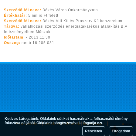
Szerződő fél neve:
Békés Város Önkormányzata
Értékhatár:
5 millió Ft felett
Szerződő fél neve:
Békés-Vill Kft és Proszerv Kft konzorcium
Tárgya:
vállalkozási szerződés energiatakarékos átalakítás B.V
intézményeiben Műszak
Időtartam:
- 2013.11.30
Összeg:
nettó 16 205 081
Kedves Látogatónk. Oldalaink sütiket használnak a felhasználói élmény
fokozása céljából. Oldalaink böngészésével elfogadja ezt.
Adatvédelem
Jogok és feltételek
Impresszum
Részletek
Elfogadom