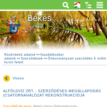
Közérdekű adatok
Gazdálkodási
>>
adatok
Szerződések
Önkormányzati szerződés 5 millió
>>
>>
forint felett
Vissza
ALFÖLDVÍZ ZRT. - SZERZŐDÉSES MEGÁLLAPODÁS
(CSATORNAHÁLÓZAT REKONSTRUKCIÓJA
Szerződő fél neve:
Békés Város Önkormányzata