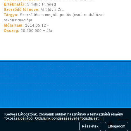
Értékhatár:
5 millió Ft felett
Szerződő fél neve:
Alföldvíz Zrt.
Tárgya:
Szerződéses megállapodás (csatornahálózat
rekonstrukciója
Időtartam:
2014.05.12 -
Összeg:
20 500 000 + áfa
Kedves Látogatónk. Oldalaink sütiket használnak a felhasználói élmény
fokozása céljából. Oldalaink böngészésével elfogadja ezt.
Adatvédelem
Jogok és feltételek
Impresszum
Részletek
Elfogadom