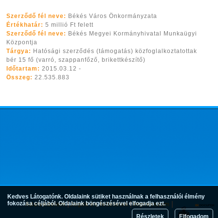
Szerződő fél neve:
Békés Város Önkormányzata
Értékhatár:
5 millió Ft felett
Szerződő fél neve:
Békés Megyei Kormányhivatal Munkaügyi
Központja
Tárgya:
Hatósági szerződés (támogatás) közfoglalkoztatottak
bér 15 fő (varró, szappanfőző, brikettkészítő)
Időtartam:
2015.03.12 -
Összeg:
22.535.883
Kedves Látogatónk. Oldalaink sütiket használnak a felhasználói élmény
fokozása céljából. Oldalaink böngészésével elfogadja ezt.
Adatvédelem
Jogok és feltételek
Impresszum
Részletek
Elfogadom