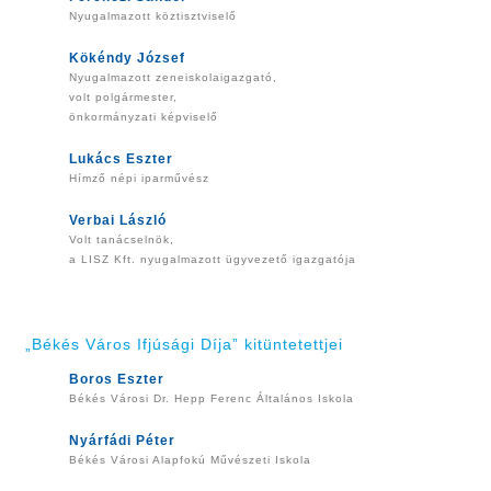
Nyugalmazott köztisztviselő
Kökéndy József
Nyugalmazott zeneiskolaigazgató,
volt polgármester,
önkormányzati képviselő
Lukács Eszter
Hímző népi iparművész
Verbai László
Volt tanácselnök,
a LISZ Kft. nyugalmazott ügyvezető igazgatója
„Békés Város Ifjúsági Díja” kitüntetettjei
Boros Eszter
Békés Városi Dr. Hepp Ferenc Általános Iskola
Nyárfádi Péter
Békés Városi Alapfokú Művészeti Iskola