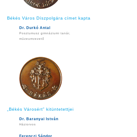
Békés Város Díszpolgára címet kapta
Dr. Durkó Antal
Posztumusz gimnáziumi tanár,
múzeumvezető
„Békés Városért” kitüntetettjei
Dr. Baranyai István
Háziorvos
Ferenczi Sándor