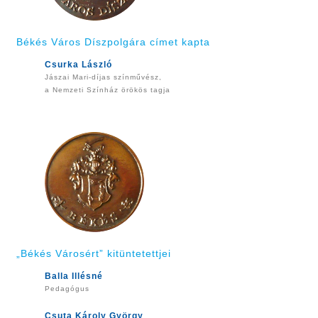
Békés Város Díszpolgára címet kapta
Csurka László
Jászai Mari-díjas színművész,
a Nemzeti Színház örökös tagja
„Békés Városért” kitüntetettjei
Balla Illésné
Pedagógus
Csuta Károly György