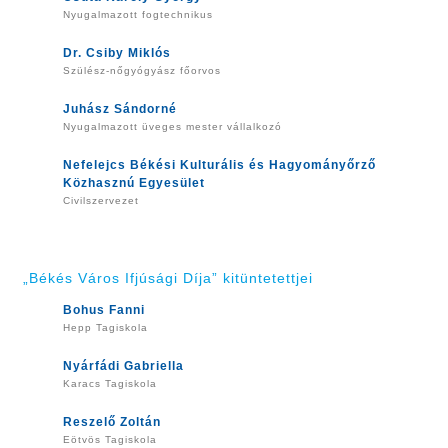
Nyugalmazott fogtechnikus
Dr. Csiby Miklós
Szülész-nőgyógyász főorvos
Juhász Sándorné
Nyugalmazott üveges mester vállalkozó
Nefelejcs Békési Kulturális és Hagyományőrző
Közhasznú Egyesület
Civilszervezet
„Békés Város Ifjúsági Díja” kitüntetettjei
Bohus Fanni
Hepp Tagiskola
Nyárfádi Gabriella
Karacs Tagiskola
Reszelő Zoltán
Eötvös Tagiskola