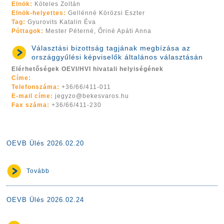
Elnök:
Köteles Zoltán
Elnök-helyettes:
Gellénné Körözsi Eszter
Tag:
Gyurovits Katalin Éva
Póttagok:
Mester Péterné, Őriné Apáti Anna
Választási bizottság tagjának megbízása az
országgyűlési képviselők általános választásán
Elérhetőségek OEVI/HVI hivatali helyiségének
Címe:
Telefonszáma:
+36/66/411-011
E-mail címe:
jegyzo@bekesvaros.hu
Fax száma:
+36/66/411-230
OEVB Ülés 2026.02.20
Tovább
OEVB Ülés 2026.02.24