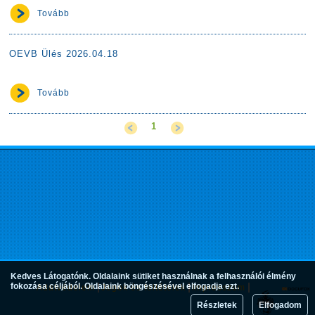
Tovább
OEVB Ülés 2026.04.18
Tovább
1
Kedves Látogatónk. Oldalaink sütiket használnak a felhasználói élmény
fokozása céljából. Oldalaink böngészésével elfogadja ezt.
Adatvédelem
Jogok és feltételek
Impresszum
Részletek
Elfogadom