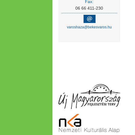
Fax:
06 66 411-230
varoshaza@bekesvaros.hu