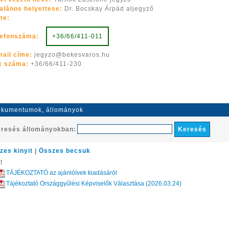
talános helyettese:
Dr. Bocskay Árpád aljegyző
me:
lefonszáma:
+36/66/411-011
mail címe:
j
e
g
y
z
o
@
b
e
k
e
s
v
ar
os
.hu
x száma:
+36/66/411-230
kumentumok, állományok
resés állományokban:
zes kinyit
|
Összes becsuk
I
TÁJÉKOZTATÓ az ajánlóívek kiadásáról
Tájékoztató Országgyűlési Képviselők Választása (2026.03.24)