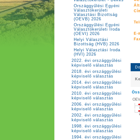
választókerület - Békés
Ál
Országgyűlési Egyéni
Választókerületi
Cí
Választási Bizottság
(OEVB) 2026
Te
Országgyűlési Egyéni
Választókerületi Iroda
E-
(OEVI) 2026
Fa
Helyi Választási
Bizottság (HVB) 2026
Helyi Választási Iroda
(HVI) 2026
2022. évi országgyűlési
képviselő választás
Do
2018. évi országgyűlési
képviselő választás
Ke
2014. évi országgyűlési
képviselő választás
Öss
2010. évi országgyűlési
képviselő választás
OEV
2006. évi országgyűlési
képviselő választás
2002. évi országgyűlési
képviselő választás
1998. évi országgyűlési
képviselő választás
1994. évi országgyűlési