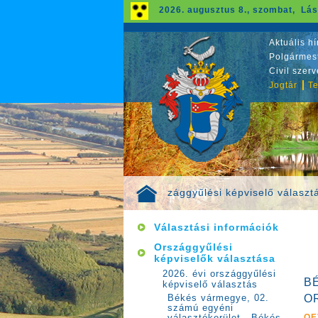
2026. augusztus 8., szombat, Lás
Aktuális hí
Polgármest
Civil szer
Jogtár
Te
selők választása
2026. évi országgyűlési képviselő választ
>>
Választási információk
Országgyűlési
képviselők választása
2026. évi országgyűlési
B
képviselő választás
O
Békés vármegye, 02.
számú egyéni
OE