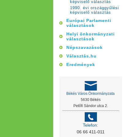
képviselő választás
1990. évi országgyűlési
képviselő választás
Európai Parlamenti
választások
Helyi önkormányzati
választások
Népszavazások
Választás.hu
Eredmények
Békés Város Önkormányzata
5630 Békés
Petőfi Sándor utca 2.
Telefon:
06 66 411-011