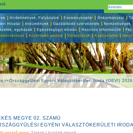
zló
rek
Hirdetmények, Pályázatok
Eseménynaptár
Önkormányzat
Tá
eri Hivatal
Intézmények
Gazdálkodó szervezetek
Nemzetiségek
vezetek, egyházak
Egészségügyi ellátás
Hasznos információk
Fej
stvérvárosok
Közérdekű adatok
Választások
Kapcsolatok
Helyi
ás
Országgyűlési Egyéni Választókerületi Iroda (OEVI) 2026
>>
ÉKÉS MEGYE 02. SZÁMÚ
RSZÁGGYŰLÉSI EGYÉNI VÁLASZTÓKERÜLETI IRODA 
VI vezető neve:
Tárnok Lászlóné jegyző