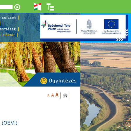
rsulások
lesztések
 Értéktár
A
A
A
(OEVI)