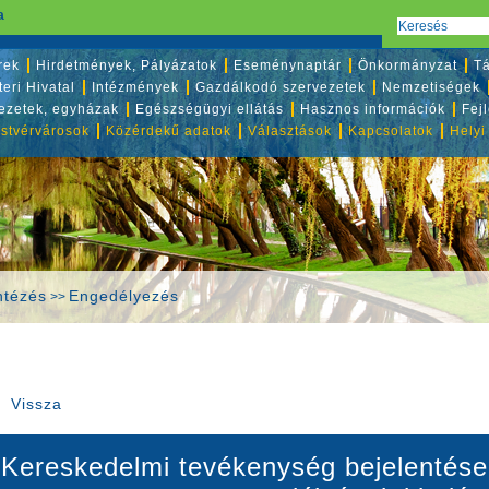
a
rek
Hirdetmények, Pályázatok
Eseménynaptár
Önkormányzat
Tá
eri Hivatal
Intézmények
Gazdálkodó szervezetek
Nemzetiségek
vezetek, egyházak
Egészségügyi ellátás
Hasznos információk
Fej
stvérvárosok
Közérdekű adatok
Választások
Kapcsolatok
Helyi
ntézés
Engedélyezés
>>
Vissza
Kereskedelmi tevékenység bejelentése