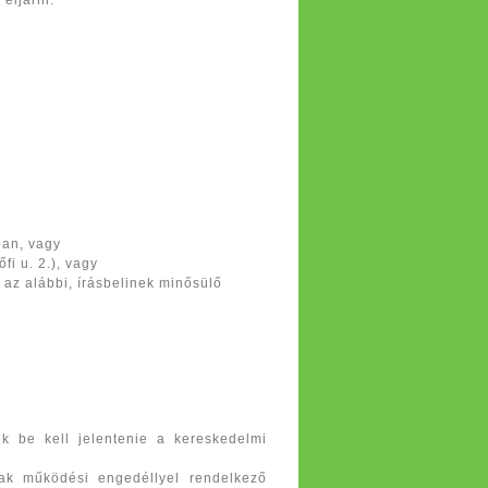
eljárni.
ban, vagy
fi u. 2.), vagy
az alábbi, írásbelinek minősülő
k be kell jelentenie a kereskedelmi
ak működési engedéllyel rendelkező