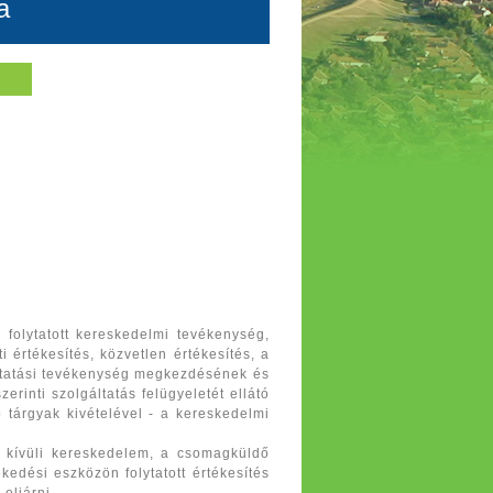
a
y
 folytatott kereskedelmi tevékenység,
 értékesítés, közvetlen értékesítés, a
gáltatási tevékenység megkezdésének és
erinti szolgáltatás felügyeletét ellátó
tárgyak kivételével - a kereskedelmi
n kívüli kereskedelem, a csomagküldő
kedési eszközön folytatott értékesítés