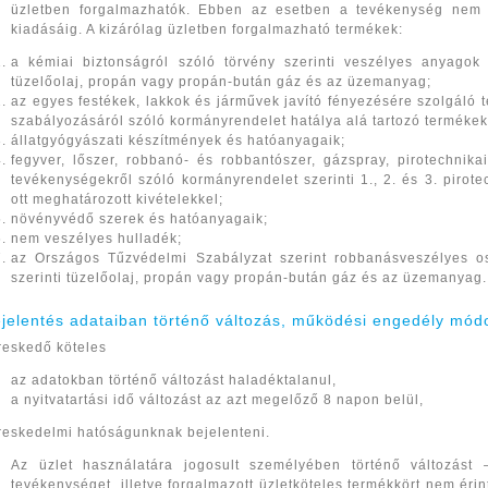
üzletben forgalmazhatók. Ebben az esetben a tevékenység nem
kiadásáig. A kizárólag üzletben forgalmazható termékek:
a kémiai biztonságról szóló törvény szerinti veszélyes anyagok 
tüzelőolaj, propán vagy propán-bután gáz és az üzemanyag;
az egyes festékek, lakkok és járművek javító fényezésére szolgáló 
szabályozásáról szóló kormányrendelet hatálya alá tartozó termékek
állatgyógyászati készítmények és hatóanyagaik;
fegyver, lőszer, robbanó- és robbantószer, gázspray, pirotechnikai
tevékenységekről szóló kormányrendelet szerinti 1., 2. és 3. pirote
ott meghatározott kivételekkel;
növényvédő szerek és hatóanyagaik;
nem veszélyes hulladék;
az Országos Tűzvédelmi Szabályzat szerint robbanásveszélyes os
szerinti tüzelőolaj, propán vagy propán-bután gáz és az üzemanyag.
ejelentés adataiban történő változás, működési engedély mód
reskedő köteles
az adatokban történő változást haladéktalanul,
a nyitvatartási idő változást az azt megelőző 8 napon belül,
reskedelmi hatóságunknak bejelenteni.
Az üzlet használatára jogosult személyében történő változást 
tevékenységet, illetve forgalmazott üzletköteles termékkört nem érin