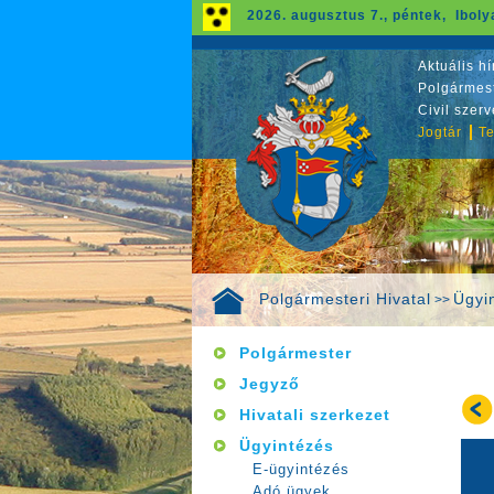
2026. augusztus 7., péntek, Iboly
Aktuális hí
Polgármest
Civil szer
Jogtár
Te
Polgármesteri Hivatal
Ügyi
>>
Polgármester
Jegyző
Hivatali szerkezet
Ügyintézés
E-ügyintézés
Adó ügyek