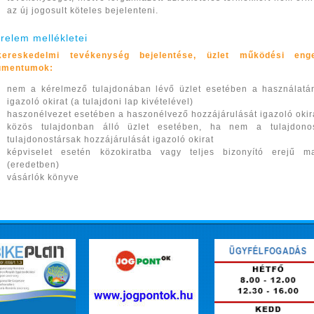
az új jogosult köteles bejelenteni.
relem mellékletei
ereskedelmi tevékenység bejelentése, üzlet működési enge
umentumok:
nem a kérelmező tulajdonában lévő üzlet esetében a használatán
igazoló okirat (a tulajdoni lap kivételével)
haszonélvezet esetében a haszonélvező hozzájárulását igazoló okir
közös tulajdonban álló üzlet esetében, ha nem a tulajdono
tulajdonostársak hozzájárulását igazoló okirat
képviselet esetén közokiratba vagy teljes bizonyító erejű m
(eredetben)
vásárlók könyve