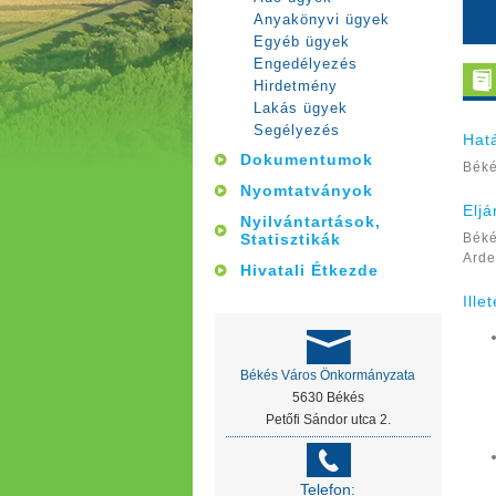
Anyakönyvi ügyek
Egyéb ügyek
Engedélyezés
Hirdetmény
Lakás ügyek
Segélyezés
Hat
Dokumentumok
Béké
Nyomtatványok
Elj
Nyilvántartások,
Statisztikák
Béké
Arde
Hivatali Étkezde
Ille
Békés Város Önkormányzata
5630 Békés
Petőfi Sándor utca 2.
Telefon: