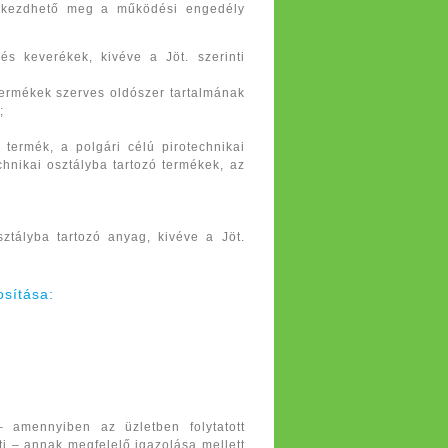
 kezdhető meg a működési engedély
és keverékek, kivéve a Jöt. szerinti
termékek szerves oldószer tartalmának
;
 termék, a polgári célú pirotechnikai
chnikai osztályba tartozó termékek, az
ztályba tartozó anyag, kivéve a Jöt.
osítása:
– amennyiben az üzletben folytatott
ti – annak megfelelő igazolása mellett