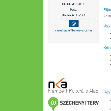
06 66 411-011
Fax:
Eljá
06 66 411-230
az e
Ügy
varoshaza@bekesvaros.hu
Kér
Ügy