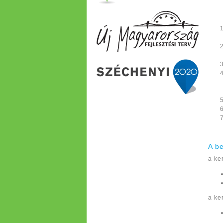
A b
a ke
a ke