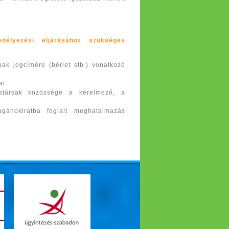
délyezési eljárásához szükséges
ak jogcímére (bérlet stb.) vonatkozó
at
stársak közössége a kérelmező, a
agánokiratba foglalt meghatalmazás