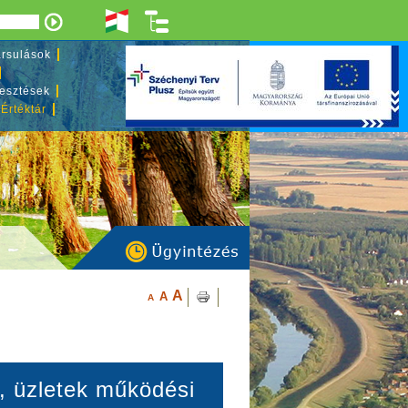
rsulások
lesztések
 Értéktár
A
A
A
, üzletek működési