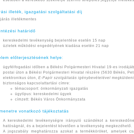
esetében a kereskedő székhelye szerinti település jegyzője illetékes 
rási illeték, igazgatási szolgáltatási díj
ljárás illetékmentes
intézési határidő
kereskedelmi tevékenység bejelentése esetén 15 nap
üzletek működési engedélyének kiadása esetén 21 nap
elem előterjesztésének helye:
ügyfélfogadási időben a Békési Polgármesteri Hivatal 19-es irodájá
postai úton a Békési Polgármesteri Hivatal részére (5630 Békés, Pető
elektronikus úton,
E-Papír szolgáltatás igénybevételével
megküldeni 
biztonságos kapcsolattartási címre:
témacsoport: önkormányzati igazgatás
ügytípus: kereskedelmi ügyek
címzett: Békés Város Önkormányzata
menetre vonatkozó tájékoztatás
A kereskedelmi tevékenységre irányuló szándékot a kereskedőne
hatóságnál, és a bejelentést követően a tevékenység megkezdhető.
A jogszabály meghatározza azokat a termékköröket, amelyek cs