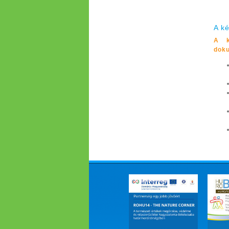
A ké
A k
dok