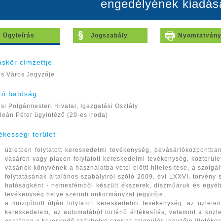
engedélyének kiadás
Ügyleírás
Jogszabály
Nyomtatván
áskör címzettje
s Város Jegyzője
áró hatóság
si Polgármesteri Hivatal, Igazgatási Osztály
leán Péter ügyintéző (29-es iroda)
tékességi terület
üzletben folytatott kereskedelmi tevékenység, bevásárlóközpontban
vásáron vagy piacon folytatott kereskedelmi tevékenység, közterületi
vásárlók könyvének a használatba vétel előtti hitelesítése, a szol
folytatásának általános szabályiról szóló 2009. évi LXXVI. törvény sz
hatóságként - nemesfémből készült ékszerek, díszműáruk és egyéb 
tevékenység helye szerinti önkormányzat jegyzője,
a mozgóbolt útján folytatott kereskedelmi tevékenység, az üzlete
kereskedelem, az automatából történő értékesítés, valamint a közle