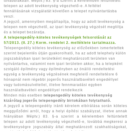
továbbiakban: Méptv.) 83. §-a szerint a kérelemben feltüntetett
telepen az adott tevékenység végezhető-e. A feltétel
fennállásának vizsgálatát követően a telepet nyilvántartásba
veszi.
A jegyző, amennyiben megállapítja, hogy az adott tevékenység a
telepen nem végezhető, az ipari tevékenység végzését megtiltja
és a telepet bezáratja.
A telepengedély-köteles tevékenységek felsorolását az
57/2013. (II. 27.) Korm. rendelet 2. melléklete tartalmazza.
Telepengedély köteles tevékenység az előzőekben ismertetettek
szerint bejelentés útján gyakorolható, ha az adott telephely külön
jogszabályban ipari területként meghatározott területen van
nyilvántartva, valamint nem ipari területen akkor, ha a telepként
szolgáló építmény vagy építményben az önálló rendeltetési
egység a tevékenység végzésének megfelelő rendeltetésre 6
hónapnál nem régebbi jogerős használatbavételi engedéllyel
vagy tudomásulvétellel, illetve fennmaradási egyben
használatbavételi engedéllyel rendelkezik
Minden más esetben
telepengedély köteles tevékenység
kizárólag jogerős telepengedély birtokában folytatható.
A jegyző a telepengedély iránti kérelem elbírálása során köteles
meggyőződni arról, hogy a helyi építési szabályzat, illetve annak
hiányában Méptv.) 83. §-a szerint a kérelemben feltüntetett
telepen az adott tevékenység végezhető-e, továbbá megkeresi a
tevékenységre jogszabály által meghatározott szakhatóságokat,