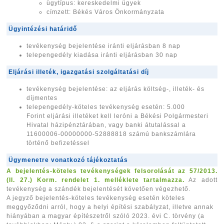
ügytípus: kereskedelmi ügyek
címzett: Békés Város Önkormányzata
Ügyintézési határidő
tevékenység bejelentése iránti eljárásban 8 nap
telepengedély kiadása iránti eljárásban 30 nap
Eljárási illeték, igazgatási szolgáltatási díj
tevékenység bejelentése: az eljárás költség-, illeték- és
díjmentes
telepengedély-köteles tevékenység esetén: 5.000
Forint eljárási illetéket kell leróni a Békési Polgármesteri
Hivatal házipénztárában, vagy banki átutalással a
11600006-00000000-52888818 számú bankszámlára
történő befizetéssel
Ügymenetre vonatkozó tájékoztatás
A bejelentés-köteles tevékenységek felsorolását az 57/2013.
(II. 27.) Korm. rendelet 1. melléklete tartalmazza.
Az adott
tevékenység a szándék bejelentését követően végezhető.
A jegyző bejelentés-köteles tevékenység esetén köteles
meggyőződni arról, hogy a helyi építési szabályzat, illetve annak
hiányában a magyar építészetről szóló 2023. évi C. törvény (a