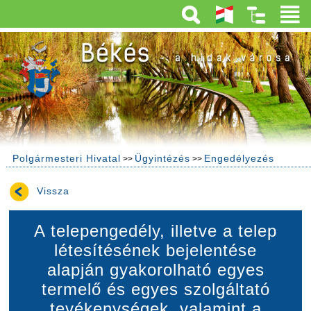
Polgármesteri Hivatal
Ügyintézés
Engedélyezés
>>
>>
Vissza
A telepengedély, illetve a telep
létesítésének bejelentése
alapján gyakorolható egyes
termelő és egyes szolgáltató
tevékenységek, valamint a