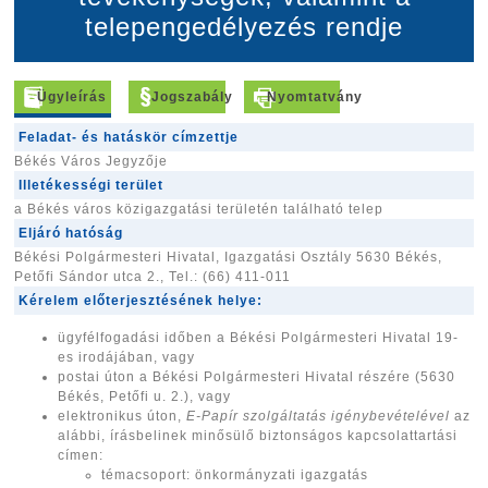
telepengedélyezés rendje
Ügyleírás
Jogszabály
Nyomtatvány
Feladat- és hatáskör címzettje
Békés Város Jegyzője
Illetékességi terület
a Békés város közigazgatási területén található telep
Eljáró hatóság
Békési Polgármesteri Hivatal, Igazgatási Osztály 5630 Békés,
Petőfi Sándor utca 2., Tel.: (66) 411-011
Kérelem előterjesztésének helye:
ügyfélfogadási időben a Békési Polgármesteri Hivatal 19-
es irodájában, vagy
postai úton a Békési Polgármesteri Hivatal részére (5630
Békés, Petőfi u. 2.), vagy
elektronikus úton,
E-Papír szolgáltatás igénybevételével
az
alábbi, írásbelinek minősülő biztonságos kapcsolattartási
címen:
témacsoport: önkormányzati igazgatás