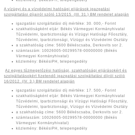
A vízügyi és a vízvédelmi hatósági eljárások igazgatási
szolgáltatási díjairól ​szóló 13/2015. (III. 31.) BM rendelet alapján
igazgatási szolgáltatási díj mértéke: 30. 000,- Forint
szakhatóságként eljár: Békés Vármegyei Kormányhivatal
Tűzvédelmi, Iparbiztonsági és Vízügyi Hatósági Főosztály,
Tűzvédelmi, Iparbiztonsági, Vízügyi és Vízvédelmi Osztály
a szakhatóság címe: 5600 Békéscsaba, Derkovits sor 2.
számlaszám: 10026005-00299578-00000000 (Békés
Vármegyei Kormányhivatal)
közlemény: BékésiPH, telepengedély
Az egyes tűzmegelőzési hatósági, szakhatósági eljárásokért és
szolgáltatásokért fizetendő igazgatási szolgáltatási díjról ​szóló
16/2012. (IV. 3.) BM rendelet alapján
igazgatási szolgáltatási díj mértéke: 17. 500,- Forint
szakhatóságként eljár: Békés Vármegyei Kormányhivatal
Tűzvédelmi, Iparbiztonsági és Vízügyi Hatósági Főosztály,
Tűzvédelmi, Iparbiztonsági, Vízügyi és Vízvédelmi Osztály
a szakhatóság címe: 5600 Békéscsaba, Derkovits sor 2.
számlaszám: 10026005-00299578-00000000 (Békés
Vármegyei Kormányhivatal)
közlemény: BékésiPH, telepengedély