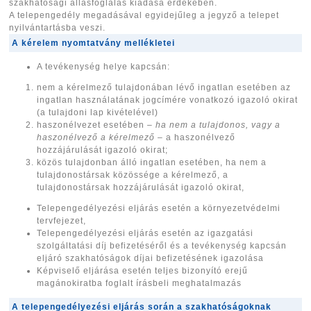
szakhatósági állásfoglalás kiadása érdekében.
A telepengedély megadásával egyidejűleg a jegyző a telepet
nyilvántartásba veszi.
A kérelem nyomtatvány mellékletei
A tevékenység helye kapcsán:
nem a kérelmező tulajdonában lévő ingatlan esetében az
ingatlan használatának jogcímére vonatkozó igazoló okirat
(a tulajdoni lap kivételével)
haszonélvezet esetében
– ha nem a tulajdonos, vagy a
haszonélvező a kérelmező –
a haszonélvező
hozzájárulását igazoló okirat;
közös tulajdonban álló ingatlan esetében, ha nem a
tulajdonostársak közössége a kérelmező, a
tulajdonostársak hozzájárulását igazoló okirat,
Telepengedélyezési eljárás esetén a környezetvédelmi
tervfejezet,
Telepengedélyezési eljárás esetén az igazgatási
szolgáltatási díj befizetéséről és a tevékenység kapcsán
eljáró szakhatóságok díjai befizetésének igazolása
Képviselő eljárása esetén teljes bizonyító erejű
magánokiratba foglalt írásbeli meghatalmazás
A telepengedélyezési eljárás során a szakhatóságoknak