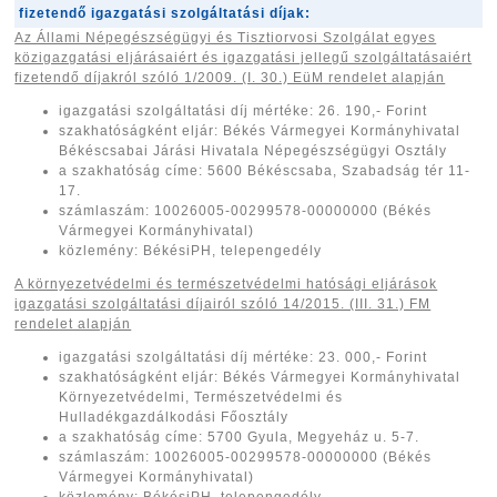
fizetendő igazgatási szolgáltatási díjak:
Az Állami Népegészségügyi és Tisztiorvosi Szolgálat egyes
közigazgatási eljárásaiért és igazgatási jellegű szolgáltatásaiért
fizetendő díjakról ​szóló 1/2009. (I. 30.) EüM rendelet alapján
igazgatási szolgáltatási díj mértéke: 26. 190,- Forint
szakhatóságként eljár: Békés Vármegyei Kormányhivatal
Békéscsabai Járási Hivatala Népegészségügyi Osztály
a szakhatóság címe: 5600 Békéscsaba, Szabadság tér 11-
17.
számlaszám: 10026005-00299578-00000000 (Békés
Vármegyei Kormányhivatal)
közlemény: BékésiPH, telepengedély
A környezetvédelmi és természetvédelmi hatósági eljárások
igazgatási szolgáltatási díjairól ​szóló 14/2015. (III. 31.) FM
rendelet alapján
igazgatási szolgáltatási díj mértéke: 23. 000,- Forint
szakhatóságként eljár: Békés Vármegyei Kormányhivatal
Környezetvédelmi, Természetvédelmi és
Hulladékgazdálkodási Főosztály
a szakhatóság címe: 5700 Gyula, Megyeház u. 5-7.
számlaszám: 10026005-00299578-00000000 (Békés
Vármegyei Kormányhivatal)
közlemény: BékésiPH, telepengedély