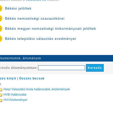
Békési jelöltek
Békés nemzetiségi szavazókörei
Békés megyei nemzetiségi önkormányzati jelöltek
Békés települési választás eredményei
kumentumok, állományok
resés állományokban:
zes kinyit
|
Összes becsuk
4.
Helyi Választási Iroda határozatok, közlemények
HVB Határozatai
HVI Közleményei