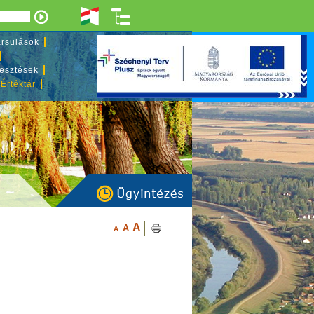
rsulások
lesztések
 Értéktár
A
A
A