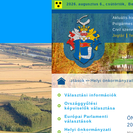
2026. augusztus 6., csütörtök, Be
Aktuális hí
Polgármest
Civil szer
Jogtár
Te
Választások
Helyi önkormányzat
>>
Választási információk
Országgyűlési
képviselők választása
Európai Parlamenti
Ö
választások
20
Helyi önkormányzati
Hi