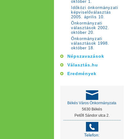
október 1.
Időközi önkormányzati
képviselőválasztás
2005. április 10.
Önkormányzati
választások 2002.
október 20.
Önkormányzati
választások 1998.
október 18.
Népszavazások
Választás.hu
Eredmények
Békés Város Önkormányzata
5630 Békés
Petőfi Sándor utca 2.
Telefon: