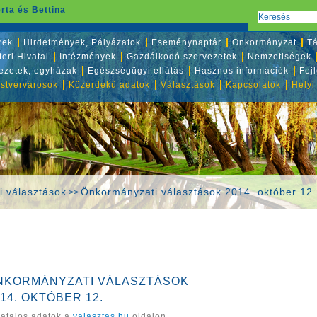
rta és Bettina
rek
Hirdetmények, Pályázatok
Eseménynaptár
Önkormányzat
Tá
eri Hivatal
Intézmények
Gazdálkodó szervezetek
Nemzetiségek
vezetek, egyházak
Egészségügyi ellátás
Hasznos információk
Fej
stvérvárosok
Közérdekű adatok
Választások
Kapcsolatok
Helyi
i választások
Önkormányzati választások 2014. október 12.
>>
NKORMÁNYZATI VÁLASZTÁSOK
14. OKTÓBER 12.
vatalos adatok a
valasztas.hu
oldalon