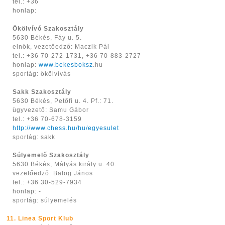
tel.: +36
honlap:
Ökölvívó Szakosztály
5630 Békés, Fáy u. 5.
elnök, vezetőedző: Maczik Pál
tel.: +36 70-272-1731, +36 70-883-2727
honlap:
www.bekesboksz
.hu
sportág: ökölvívás
Sakk Szakosztály
5630 Békés, Petőfi u. 4. Pf.: 71.
ügyvezető: Samu Gábor
tel.: +36 70-678-3159
http://www.chess.hu/hu/egyesulet
sportág: sakk
Súlyemelő Szakosztály
5630 Békés, Mátyás király u. 40.
vezetőedző: Balog János
tel.: +36 30-529-7934
honlap: -
sportág: súlyemelés
11. Linea Sport Klub