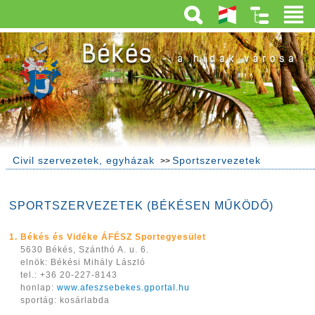
Civil szervezetek, egyházak
Sportszervezetek
>>
SPORTSZERVEZETEK (BÉKÉSEN MŰKÖDŐ)
1. Békés és Vidéke ÁFÉSZ Sportegyesület
5630 Békés, Szánthó A. u. 6.
elnök: Békési Mihály László
tel.: +36 20-227-8143
honlap:
www.afeszsebekes.gportal.hu
sportág: kosárlabda