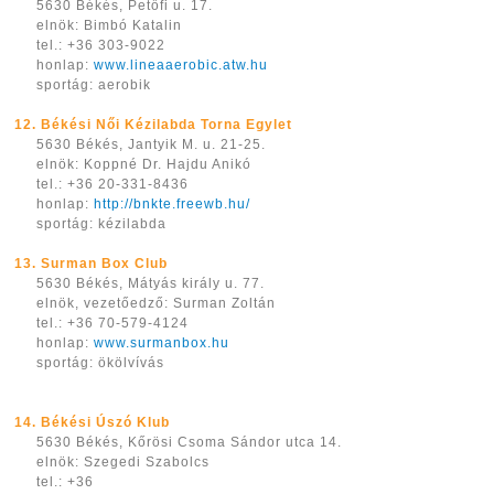
5630 Békés, Petőfi u. 17.
elnök: Bimbó Katalin
tel.: +36 303-9022
honlap:
www.lineaaerobic.atw.hu
sportág: aerobik
12. Békési Női Kézilabda Torna Egylet
5630 Békés, Jantyik M. u. 21-25.
elnök: Koppné Dr. Hajdu Anikó
tel.: +36 20-331-8436
honlap:
http://bnkte.freewb.hu/
sportág: kézilabda
13. Surman Box Club
5630 Békés, Mátyás király u. 77.
elnök, vezetőedző: Surman Zoltán
tel.: +36 70-579-4124
honlap:
www.surmanbox.hu
sportág: ökölvívás
14.
Békési Úszó Klub
5630 Békés, Kőrösi Csoma Sándor utca 14.
elnök: Szegedi Szabolcs
tel.: +36