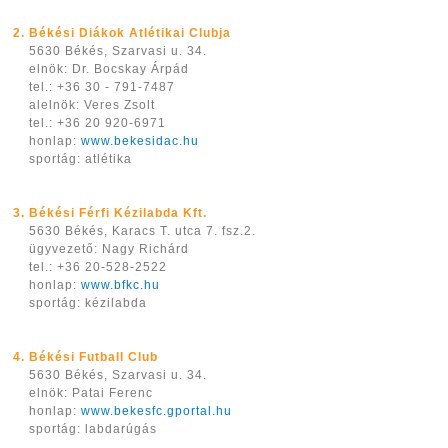
2. Békési Diákok Atlétikai Clubja
5630 Békés, Szarvasi u. 34.
elnök: Dr. Bocskay Árpád
tel.: +36 30 - 791-7487
alelnök: Veres Zsolt
tel.: +36 20 920-6971
honlap:
www.bekesidac.hu
sportág: atlétika
3. Békési Férfi Kézilabda Kft.
5630 Békés, Karacs T. utca 7. fsz.2.
ügyvezető: Nagy Richárd
tel.: +36 20-528-2522
honlap:
www.bfkc.hu
sportág: kézilabda
4. Békési Futball Club
5630 Békés, Szarvasi u. 34.
elnök: Patai Ferenc
honlap:
www.bekesfc.gportal.hu
sportág: labdarúgás