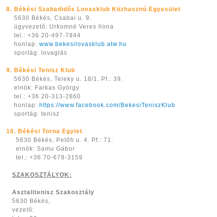
8. Békési Szabadidős Lovasklub Közhasznú Egyesület
5630 Békés, Csabai u. 9.
ügyvezető: Urkomné Veres Ilona
tel.: +36 20-497-7844
honlap:
www.bekesilovasklub.atw.hu
sportág: lovaglás
9. Békési Tenisz Klub
5630 Békés, Teleky u. 18/1. Pf.: 39.
elnök: Farkas György
tel.: +36 20-313-2860
honlap:
https://www.facebook.com/BekesiTeniszKlub
sportág: tenisz
10. Békési Torna Egylet
5630 Békés, Petőfi u. 4. Pf.: 71.
elnök: Samu Gábor
tel.: +36 70-678-3159
SZAKOSZTÁLYOK:
Asztalitenisz Szakosztály
5630 Békés,
vezető: