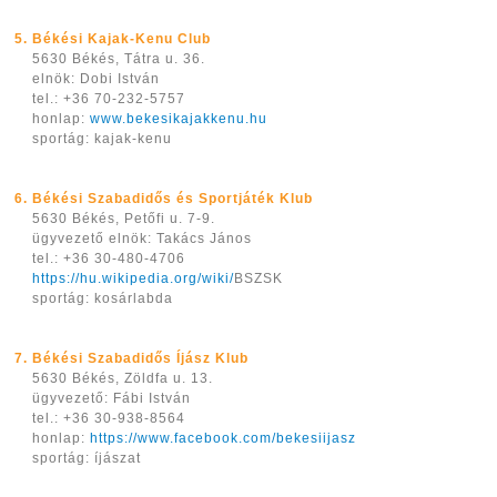
5. Békési Kajak-Kenu Club
5630 Békés, Tátra u. 36.
elnök: Dobi István
tel.: +36 70-232-5757
honlap:
www.bekesikajakkenu.hu
sportág: kajak-kenu
6. Békési Szabadidős és Sportjáték Klub
5630 Békés, Petőfi u. 7-9.
ügyvezető elnök: Takács János
tel.: +36 30-480-4706
https://hu.wikipedia.org/wiki/
BSZSK
sportág: kosárlabda
7. Békési Szabadidős Íjász Klub
5630 Békés, Zöldfa u. 13.
ügyvezető: Fábi István
tel.: +36 30-938-8564
honlap:
https://www.facebook.com/bekesiijasz
sportág: íjászat